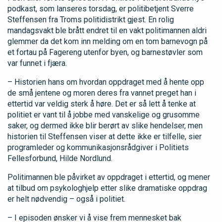
podkast, som lanseres torsdag, er politibetjent Sverre
Steffensen fra Troms politidistrikt gjest. En rolig
mandagsvakt ble brått endret til en vakt politimannen aldri
glemmer da det kom inn melding om en tom barnevogn på
et fortau på Fagereng utenfor byen, og barnestøvler som
var funnet i fjæra.
– Historien hans om hvordan oppdraget med å hente opp
de små jentene og moren deres fra vannet preget han i
ettertid var veldig sterk å høre. Det er så lett å tenke at
politiet er vant til å jobbe med vanskelige og grusomme
saker, og dermed ikke blir berørt av slike hendelser, men
historien til Steffensen viser at dette ikke er tilfelle, sier
programleder og kommunikasjonsrådgiver i Politiets
Fellesforbund, Hilde Nordlund.
Politimannen ble påvirket av oppdraget i ettertid, og mener
at tilbud om psykologhjelp etter slike dramatiske oppdrag
er helt nødvendig – også i politiet.
– I episoden ønsker vi å vise frem mennesket bak