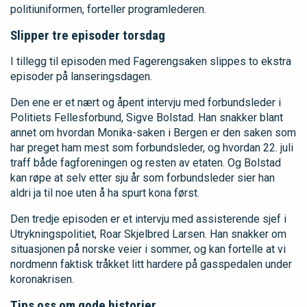
politiuniformen, forteller programlederen.
Slipper tre episoder torsdag
I tillegg til episoden med Fagerengsaken slippes to ekstra
episoder på lanseringsdagen.
Den ene er et nært og åpent intervju med forbundsleder i
Politiets Fellesforbund, Sigve Bolstad. Han snakker blant
annet om hvordan Monika-saken i Bergen er den saken som
har preget ham mest som forbundsleder, og hvordan 22. juli
traff både fagforeningen og resten av etaten. Og Bolstad
kan røpe at selv etter sju år som forbundsleder sier han
aldri ja til noe uten å ha spurt kona først.
Den tredje episoden er et intervju med assisterende sjef i
Utrykningspolitiet, Roar Skjelbred Larsen. Han snakker om
situasjonen på norske veier i sommer, og kan fortelle at vi
nordmenn faktisk tråkket litt hardere på gasspedalen under
koronakrisen.
Tips oss om gode historier