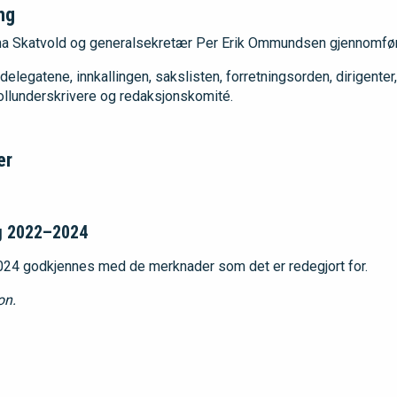
ng
a Skatvold og generalsekretær Per Erik Ommundsen gjennomført
legatene, innkallingen, sakslisten, forretningsorden, dirigenter,
kollunderskrivere og redaksjonskomité.
er
ng 2022–2024
4 godkjennes med de merknader som det er redegjort for.
on.