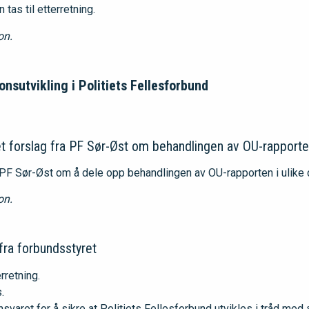
tas til etterretning.
on.
onsutvikling i Politiets Fellesforbund
t forslag fra PF Sør-Øst om behandlingen av OU-rapport
PF Sør-Øst om å dele opp behandlingen av OU-rapporten i ulike d
on.
g fra forbundsstyret
rretning.
.
svaret for å sikre at Politiets Fellesforbund utvikles i tråd med