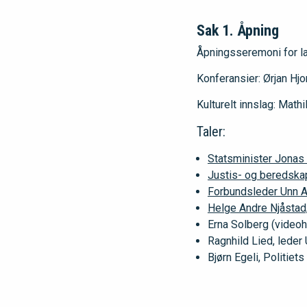
Sak 1. Åpning
Åpningsseremoni for l
Konferansier: Ørjan Hjo
Kulturelt innslag: Math
Taler:
Statsminister Jonas
Justis- og beredska
Forbundsleder Unn A
Helge Andre Njåstad,
Erna Solberg (videoh
Ragnhild Lied, leder
Bjørn Egeli, Politiet