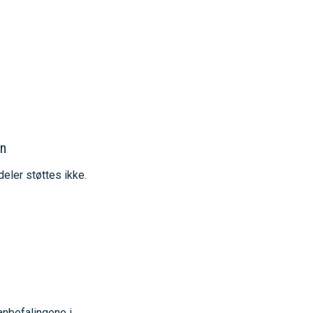
en
eler støttes ikke.
 anbefalingene i