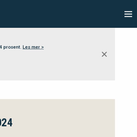
,4 prosent.
Les mer >
✕
024