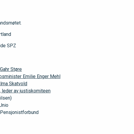
andsmøtet.
rtland
ilde SPZ
 Gahr Støre
psminister Emilie Enger Mehl
lma Skatvold
 leder av justiskomiteen
ilsen)
 Unio
s Pensjonistforbund