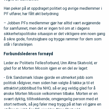
Han peker på at oppdraget politiet og øvrige medlemmer i
PF utfører, har fått økt betydning:
– Jobben PFs medlemmer gjør har alltid vært avgjørende
for samfunnet, men det er ingen tvil om at i dagens
sikkerhetspolitiske situasjon er det viktigere enn noen gang
å sikre gode, forutsigbare og trygge rammer for dem som
står i førstelinjen.
Forbundslederen fornøyd
Leder av Politiets Fellesforbund, Unn Alma Skatvold, er
glad for at Morten Mossin igjen er en del av laget:
- Erik Sandsmark Idsøe gjorde en utmerket jobb som
politisk rådgiver, men siden han valgte å takke ja til et
attraktivt jobbtilbud fra NHO, så er jeg veldig glad for å
ønske Morten Mossin velkommen tilbake. Morten er en
svært dyktig, tillitvekkende, omgjengelig person med et
stort nettverk, så jeg føler meg trygg på at han vil gjøre en