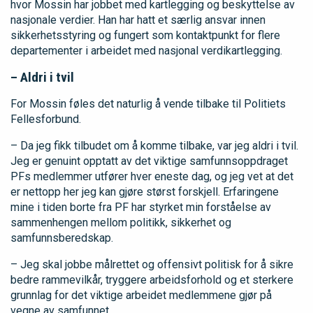
hvor Mossin har jobbet med kartlegging og beskyttelse av
nasjonale verdier. Han har hatt et særlig ansvar innen
sikkerhetsstyring og fungert som kontaktpunkt for flere
departementer i arbeidet med nasjonal verdikartlegging.
– Aldri i tvil
For Mossin føles det naturlig å vende tilbake til Politiets
Fellesforbund.
– Da jeg fikk tilbudet om å komme tilbake, var jeg aldri i tvil.
Jeg er genuint opptatt av det viktige samfunnsoppdraget
PFs medlemmer utfører hver eneste dag, og jeg vet at det
er nettopp her jeg kan gjøre størst forskjell. Erfaringene
mine i tiden borte fra PF har styrket min forståelse av
sammenhengen mellom politikk, sikkerhet og
samfunnsberedskap.
– Jeg skal jobbe målrettet og offensivt politisk for å sikre
bedre rammevilkår, tryggere arbeidsforhold og et sterkere
grunnlag for det viktige arbeidet medlemmene gjør på
vegne av samfunnet.