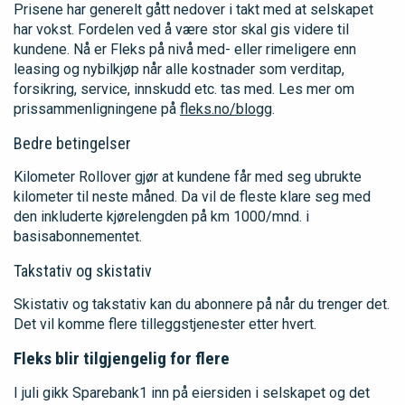
Prisene har generelt gått nedover i takt med at selskapet
har vokst. Fordelen ved å være stor skal gis videre til
kundene. Nå er Fleks på nivå med- eller rimeligere enn
leasing og nybilkjøp når alle kostnader som verditap,
forsikring, service, innskudd etc. tas med. Les mer om
prissammenligningene på
fleks.no/blogg
.
Bedre betingelser
Kilometer Rollover gjør at kundene får med seg ubrukte
kilometer til neste måned. Da vil de fleste klare seg med
den inkluderte kjørelengden på km 1000/mnd. i
basisabonnementet.
Takstativ og skistativ
Skistativ og takstativ kan du abonnere på når du trenger det.
Det vil komme flere tilleggstjenester etter hvert.
Fleks blir tilgjengelig for flere
I juli gikk Sparebank1 inn på eiersiden i selskapet og det