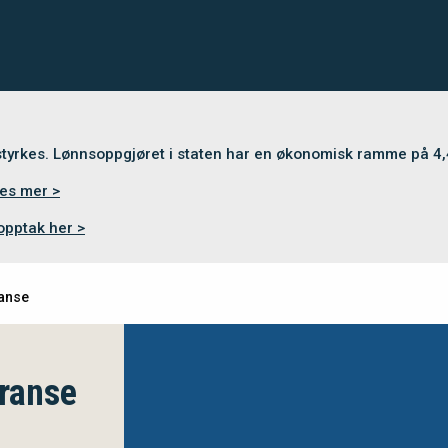
 styrkes. Lønnsoppgjøret i staten har en økonomisk ramme på 4
es mer >
opptak her >
anse
ranse