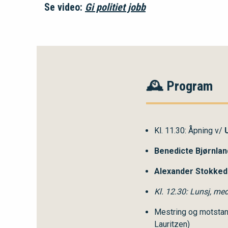
Se video:
Gi politiet jobb
🕰️ Program
Kl. 11.30: Åpning v/
Benedicte Bjørnland
Alexander Stokkeda
Kl. 12.30: Lunsj, me
Mestring og motsta
Lauritzen)