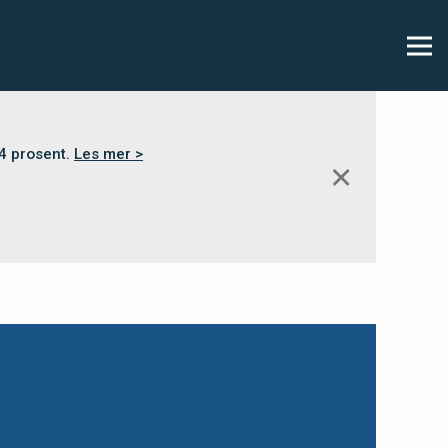
,4 prosent.
Les mer >
✕