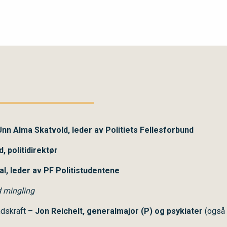
Unn Alma Skatvold, leder av Politiets Fellesforbund
, politidirektør
l, leder av PF Politistudentene
d mingling
ndskraft –
Jon Reichelt, generalmajor
(P)
og psykiater
(også 