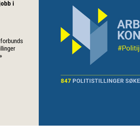
jobb i
esforbunds
llinger
»