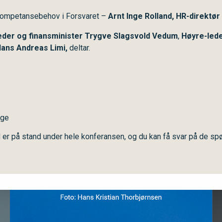
kompetansebehov i Forsvaret –
Arnt Inge Rolland, HR-direktør
eder og finansminister Trygve Slagsvold Vedum
,
Høyre-lede
 Hans Andreas Limi,
deltar.
ige
d er på stand under hele konferansen, og du kan få svar på de sp