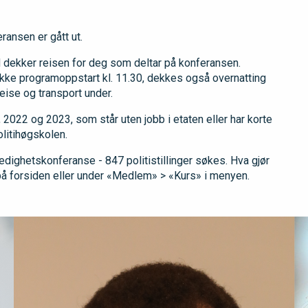
ransen er gått ut.
nd dekker reisen for deg som deltar på konferansen.
ekke programoppstart kl. 11.30, dekkes også overnatting
eise og transport under.
 2022 og 2023, som står uten jobb i etaten eller har korte
litihøgskolen.
dighetskonferanse - 847 politistillinger søkes. Hva gjør
på forsiden eller under «Medlem» > «Kurs» i menyen.