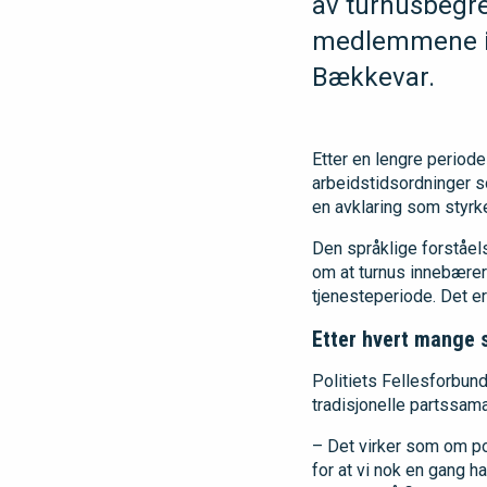
av turnusbegrep
medlemmene i P
Bækkevar.
Etter en lengre period
arbeidstidsordninger 
en avklaring som styrker
Den språklige forståel
om at turnus innebærer 
tjenesteperiode. Det er
Etter hvert mange 
Politiets Fellesforbun
tradisjonelle partssama
– Det virker som om poli
for at vi nok en gang ha