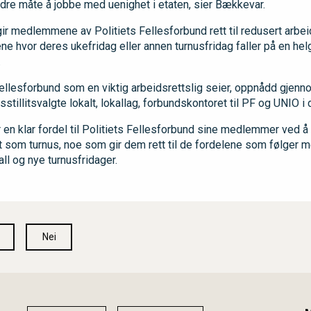
edre måte å jobbe med uenighet i etaten, sier Bækkevar.
ir medlemmene av Politiets Fellesforbund rett til redusert arbei
lene hvor deres ukefridag eller annen turnusfridag faller på en hel
.
Fellesforbund som en viktig arbeidsrettslig seier, oppnådd gjen
lasstillitsvalgte lokalt, lokallag, forbundskontoret til PF og UNIO 
en klar fordel til Politiets Fellesforbund sine medlemmer ved å 
nt som turnus, noe som gir dem rett til de fordelene som følger m
ll og nye turnusfridager.
Nei