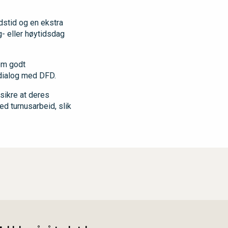
dstid og en ekstra
g- eller høytidsdag
nom godt
i dialog med DFD.
sikre at deres
ed turnusarbeid, slik