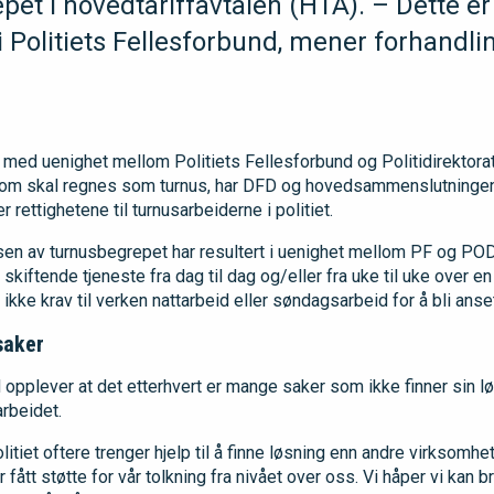
et i hovedtariffavtalen (HTA). – Dette er 
olitiets Fellesforbund, mener forhandli
e med uenighet mellom Politiets Fellesforbund og Politidirektora
som skal regnes som turnus, har DFD og hovedsammenslutningen
 rettighetene til turnusarbeiderne i politiet.
sen av turnusbegrepet har resultert i uenighet mellom PF og POD
skiftende tjeneste fra dag til dag og/eller fra uke til uke over e
 ikke krav til verken nattarbeid eller søndagsarbeid for å bli ans
saker
d opplever at det etterhvert er mange saker som ikke finner sin 
rbeidet.
tiet oftere trenger hjelp til å finne løsning enn andre virksomhete
r fått støtte for vår tolkning fra nivået over oss. Vi håper vi kan 