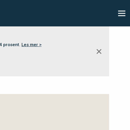
,4 prosent.
Les mer >
✕