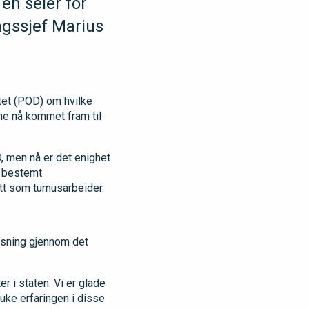
en seier for
ngssjef Marius
tet (POD) om hvilke
e nå kommet fram til
, men nå er det enighet
n bestemt
ett som turnusarbeider.
løsning gjennom det
r i staten. Vi er glade
bruke erfaringen i disse