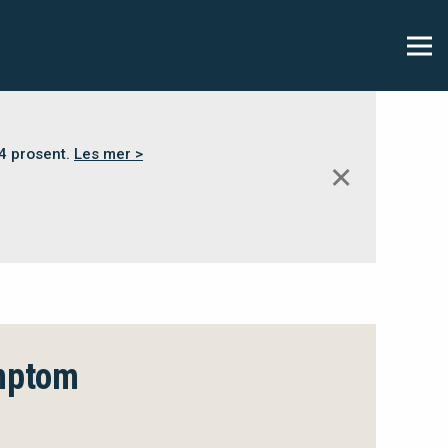
,4 prosent.
Les mer >
✕
ymptom