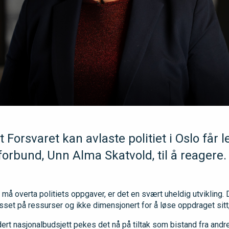
 Forsvaret kan avlaste politiet i Oslo får l
sforbund, Unn Alma Skatvold, til å reagere.
å overta politiets oppgaver, er det en svært uheldig utvikling. D
sset på ressurser og ikke dimensjonert for å løse oppdraget sitt,
ert nasjonalbudsjett pekes det nå på tiltak som bistand fra andre p