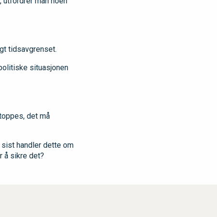
t, utfordrer man noen
gt tidsavgrenset.
politiske situasjonen
stoppes, det må
g sist handler dette om
or å sikre det?