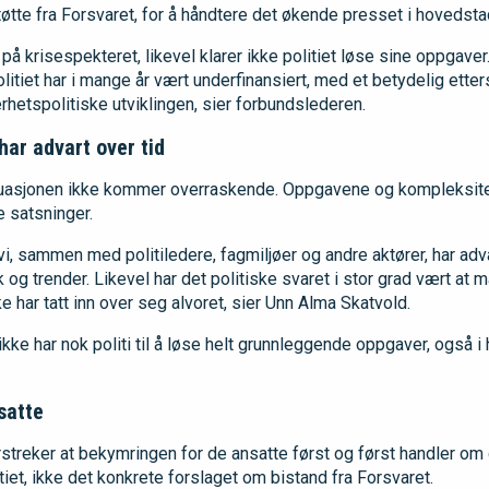
øtte fra Forsvaret, for å håndtere det økende presset i hovedsta
 på krisespekteret, likevel klarer ikke politiet løse sine oppgave
Politiet har i mange år vært underfinansiert, med et betydelig ette
erhetspolitiske utviklingen, sier forbundslederen.
har advart over tid
ituasjonen ikke kommer overraskende. Oppgavene og kompleksitet
e satsninger.
 vi, sammen med politiledere, fagmiljøer og andre aktører, har adva
stikk og trender. Likevel har det politiske svaret i stor grad vært a
ke har tatt inn over seg alvoret, sier Unn Alma Skatvold.
 ikke har nok politi til å løse helt grunnleggende oppgaver, også 
satte
treker at bekymringen for de ansatte først og først handler om
iet, ikke det konkrete forslaget om bistand fra Forsvaret.