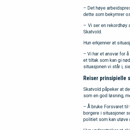
– Det høye arbeidspres
dette som bekymrer o
– Vi ser en rekordhøy a
Skatvold.
Hun erkjenner at situas
– Vi har et ansvar for 
et tiltak som kan gi nø
situasjonen vi står i, s
Reiser prinsipielle
Skatvold påpeker at det
som en god løsning, me
– Å bruke Forsvaret ti
borgere i situasjoner s
politiet som kan utøve