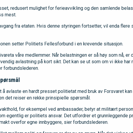
set, redusert mulighet for ferieavvikling og den samlende belast
ss mest.
vgang fra etaten. Hvis denne styringen fortsetter, vil enda flere 
jonen setter Politiets Fellesforbund i en krevende situasjon.
å ivareta våre medlemmer. Når belastningen er så høy som nå, er 
dvendig avlastning på kort sikt. Det kan se ut som om vi ikke har n
ier forbundslederen.
 spørsmål
 å avlaste en hardt presset politietat med bruk av Forsvaret kan 
n det reiser en rekke prinsipielle spørsmål.
l vakthold, for eksempel ved ambassader, betyr at militært perso
om egentlig er politiets ansvar. Det utfordrer et grunnleggende p
 makt overfor egne innbyggere, sier forbundslederen.