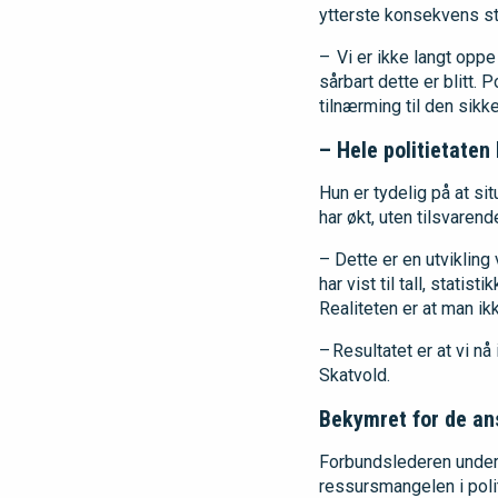
ytterste konsekvens st
– Vi er ikke langt oppe
sårbart dette er blitt. 
tilnærming til den sikk
– Hele politietaten 
Hun er tydelig på at s
har økt, uten tilsvarend
– Dette er en utvikling
har vist til tall, stati
Realiteten er at man ik
– Resultatet er at vi nå
Skatvold.
Bekymret for de an
Forbundslederen unders
ressursmangelen i polit