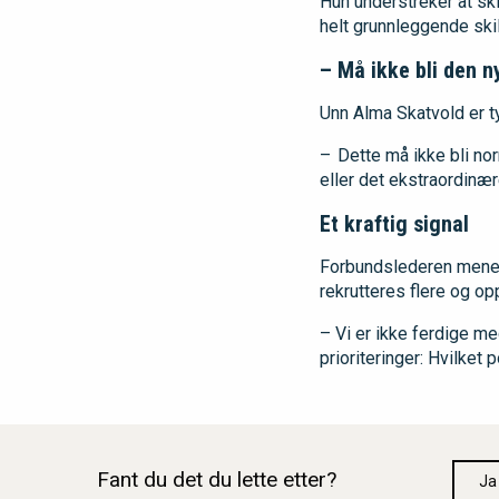
Hun understreker at ski
helt grunnleggende skil
– Må ikke bli den 
Unn Alma Skatvold er ty
– Dette må ikke bli no
eller det ekstraordinær
Et kraftig signal
Forbundslederen mener 
rekrutteres flere og o
– Vi er ikke ferdige me
prioriteringer: Hvilket p
Fant du det du lette etter?
Ja