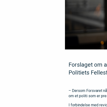
Forslaget om at
Politiets Felle
– Dersom Forsvaret nå m
om et politi som er pre
I forbindelse med revid