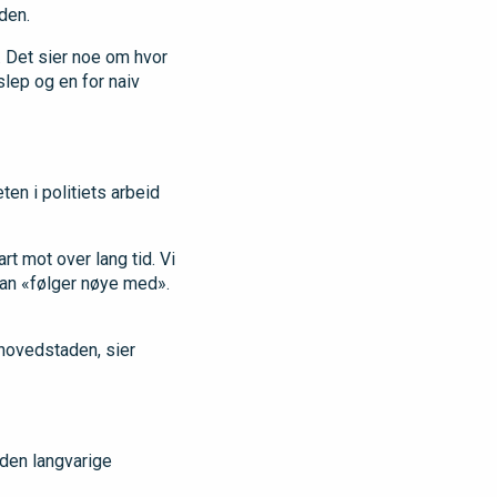
den.
r. Det sier noe om hvor
rslep og en for naiv
en i politiets arbeid
rt mot over lang tid. Vi
t man «følger nøye med».
i hovedstaden, sier
 den langvarige