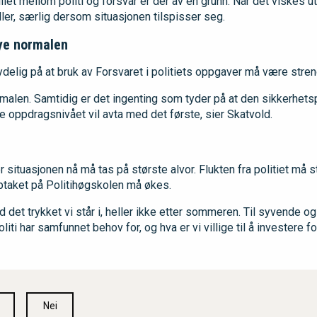
llet mellom politi og forsvar er der av en grunn. Når det viskes u
ler, særlig dersom situasjonen tilspisser seg.
nye normalen
delig på at bruk av Forsvaret i politiets oppgaver må være stren
rmalen. Samtidig er det ingenting som tyder på at den sikkerhets
e oppdragsnivået vil avta med det første, sier Skatvold.
situasjonen nå må tas på største alvor. Flukten fra politiet må 
pptaket på Politihøgskolen må økes.
d det trykket vi står i, heller ikke etter sommeren. Til syvende o
oliti har samfunnet behov for, og hva er vi villige til å investere f
Nei