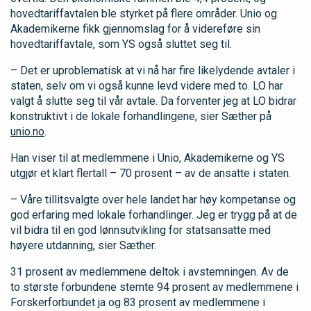
hovedtariffavtalen ble styrket på flere områder. Unio og
Akademikerne fikk gjennomslag for å videreføre sin
hovedtariffavtale, som YS også sluttet seg til.
– Det er uproblematisk at vi nå har fire likelydende avtaler i
staten, selv om vi også kunne levd videre med to. LO har
valgt å slutte seg til vår avtale. Da forventer jeg at LO bidrar
konstruktivt i de lokale forhandlingene, sier Sæther på
unio.no
.
Han viser til at medlemmene i Unio, Akademikerne og YS
utgjør et klart flertall – 70 prosent – av de ansatte i staten.
– Våre tillitsvalgte over hele landet har høy kompetanse og
god erfaring med lokale forhandlinger. Jeg er trygg på at de
vil bidra til en god lønnsutvikling for statsansatte med
høyere utdanning, sier Sæther.
31 prosent av medlemmene deltok i avstemningen. Av de
to største forbundene stemte 94 prosent av medlemmene i
Forskerforbundet ja og 83 prosent av medlemmene i