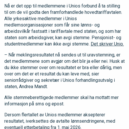
Nå er det opp til medlemmene i Unios forbund å ta stilling
til om de vil godta den framforhandlede hovedtariffavtalen.
Alle yrkesaktive medlemmer i Unios
medlemsorganisasjoner som får sine lønns- og
arbeidsvilkår fastsatt i tariffavtale med staten, og som har
staten som arbeidsgiver, kan avgi stemme. Pensjonist- og
studentmedlemmer kan ikke avgi stemme.
Det skriver Unio.
– Når meklingsresultatet nå sendes ut til uravstemning, er
det medlemmene som avgjør om det blir ja eller nei. Husk at
du ikke stemmer over om resultatet er bra eller dårlig, men
over om det er et resultat du kan leve med, sier
seniorrådgiver og sekretær i Unios forhandlingsutvalg i
staten, Andrea Mandt.
Alle stemmeberettigede medlemmer skal ha mottatt mer
informasjon på sms og epost.
Dersom flertallet av Unios medlemmer aksepterer
resultatet, iverksettes de avtalte lønnsendringene, med
eventuell etterbetaling fra 1. mai 2026.