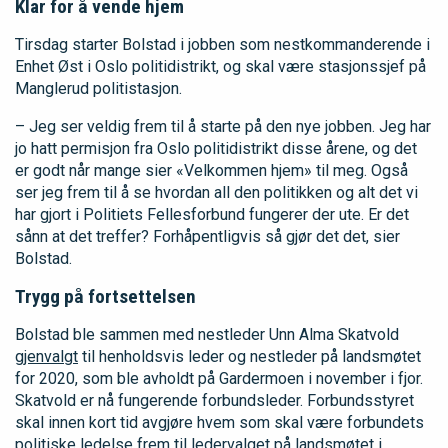
Klar for å vende hjem
Tirsdag starter Bolstad i jobben som nestkommanderende i
Enhet Øst i Oslo politidistrikt, og skal være stasjonssjef på
Manglerud politistasjon.
– Jeg ser veldig frem til å starte på den nye jobben. Jeg har
jo hatt permisjon fra Oslo politidistrikt disse årene, og det
er godt når mange sier «Velkommen hjem» til meg. Også
ser jeg frem til å se hvordan all den politikken og alt det vi
har gjort i Politiets Fellesforbund fungerer der ute. Er det
sånn at det treffer? Forhåpentligvis så gjør det det, sier
Bolstad.
Trygg på fortsettelsen
Bolstad ble sammen med nestleder Unn Alma Skatvold
gjenvalgt
til henholdsvis leder og nestleder på landsmøtet
for 2020, som ble avholdt på Gardermoen i november i fjor.
Skatvold er nå fungerende forbundsleder. Forbundsstyret
skal innen kort tid avgjøre hvem som skal være forbundets
politiske ledelse frem til ledervalget på landsmøtet i