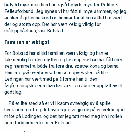
betydd mye, men hun har også betydd mye for Politiets
Fellesforbund. Jeg synes vi har fått til mye sammen, og jeg
ønsker å gi henne kred og honnør for at hun alltid har vært
der og støtta opp. Det har vært veldig viktig for
måloppnåelsen, sier Bolstad.
Familien er viktigst
For Bolstad har alltid familien vært viktig, og han er
takknemlig for den støtten og heiaropene han har fått med
seg hjemmefra, både fra foreldre, søstre, kona og barna.
Han er også overbevisst om at oppveksten på lille
Lødingen har vært med på å forme han til den
fagforeningslederen han har vært; en som er opptatt av et
godt lag.
– På et lite sted så er vi liksom avhengig av å spille
hverandre god, og det synes jeg vi gjorde på en veldig god
måte på Lødingen, og det har jeg tatt med meg inn i rollen
som forbundsleder, sier Bolstad.