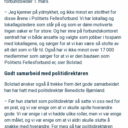
forbundsleder 1. mars.
– Jeg kjenner på ydmykhet, og ikke minst en stolthet for
disse årene i Politiets Fellesforbund. Vi har lokallag og
lokallagsledere som står på og som er dønn motiverte.
Ingen saker er for store. Og her inne på forbundskontoret
sentralt har vi både ansatte og valgte som jobber i tospann
med lokallagene, og sørger for at vi kan være så stolte av
alt det som vi får til. Også har vi ikke minst over 17 000
medlemmer som sørger for at vi er den bautaen som
Politiets Fellesforbund er, sier Bolstad.
Godt samarbeid med politidirektøren
Bolstad ønsker også å trekke frem det gode samarbeidet
han har hatt med politidirektør Benedicte Bjørnland.
– Før hun startet som politidirektør så satte vi oss ned for
en prat, og vi var enige om at vi skulle spille hverandre
gode. Vi var enige i at vi hadde ulike roller, men vi var enige
om målet, og vi var enige om at vi aldri skulle slutte å
snakke med hverandre. For meg så har politidirektøren