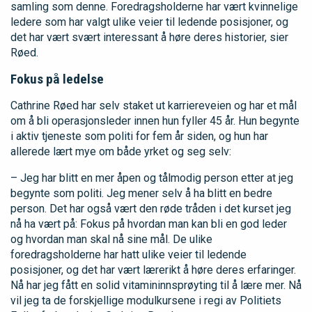
samling som denne. Foredragsholderne har vært kvinnelige
ledere som har valgt ulike veier til ledende posisjoner, og
det har vært svært interessant å høre deres historier, sier
Røed.
Fokus på ledelse
Cathrine Røed har selv staket ut karriereveien og har et mål
om å bli operasjonsleder innen hun fyller 45 år. Hun begynte
i aktiv tjeneste som politi for fem år siden, og hun har
allerede lært mye om både yrket og seg selv:
– Jeg har blitt en mer åpen og tålmodig person etter at jeg
begynte som politi. Jeg mener selv å ha blitt en bedre
person. Det har også vært den røde tråden i det kurset jeg
nå ha vært på: Fokus på hvordan man kan bli en god leder
og hvordan man skal nå sine mål. De ulike
foredragsholderne har hatt ulike veier til ledende
posisjoner, og det har vært lærerikt å høre deres erfaringer.
Nå har jeg fått en solid vitamininnsprøyting til å lære mer. Nå
vil jeg ta de forskjellige modulkursene i regi av Politiets