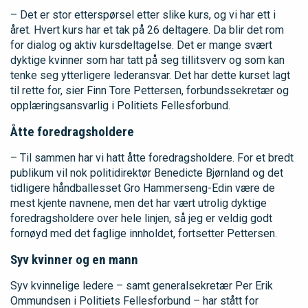
– Det er stor etterspørsel etter slike kurs, og vi har ett i
året. Hvert kurs har et tak på 26 deltagere. Da blir det rom
for dialog og aktiv kursdeltagelse. Det er mange svært
dyktige kvinner som har tatt på seg tillitsverv og som kan
tenke seg ytterligere lederansvar. Det har dette kurset lagt
til rette for, sier Finn Tore Pettersen, forbundssekretær og
opplæringsansvarlig i Politiets Fellesforbund.
Åtte foredragsholdere
– Til sammen har vi hatt åtte foredragsholdere. For et bredt
publikum vil nok politidirektør Benedicte Bjørnland og det
tidligere håndballesset Gro Hammerseng-Edin være de
mest kjente navnene, men det har vært utrolig dyktige
foredragsholdere over hele linjen, så jeg er veldig godt
fornøyd med det faglige innholdet, fortsetter Pettersen.
Syv kvinner og en mann
Syv kvinnelige ledere – samt generalsekretær Per Erik
Ommundsen i Politiets Fellesforbund – har stått for