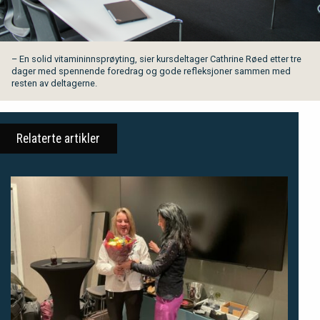
– En solid vitamininnsprøyting, sier kursdeltager Cathrine Røed etter tre
dager med spennende foredrag og gode refleksjoner sammen med
resten av deltagerne.
Relaterte artikler