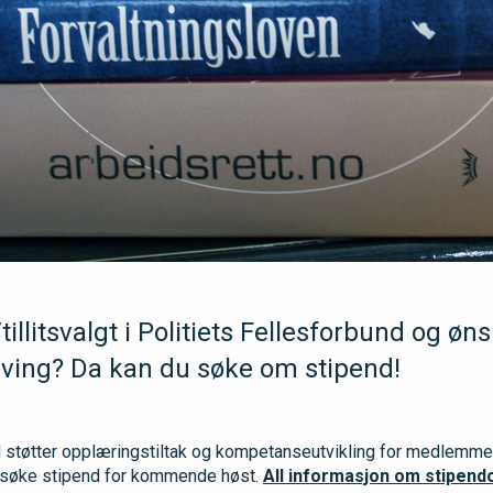
llitsvalgt i Politiets Fellesforbund og øn
ing? Da kan du søke om stipend!
 støtter opplæringstiltak og kompetanseutvikling for medlemmer o
n søke stipend for kommende høst.
All informasjon om stipend