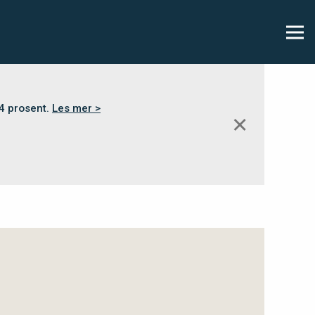
,4 prosent.
Les mer >
✕