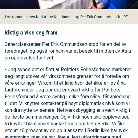
I bakgrunnen ses Kari Anne Kristiansen og Per Erik Ommundsen fra PF.
Riktig å vise seg fram
Generalsekretær Per Erik Ommundsen stod for en del av
foredraget, og også for ham var et besøk til midten av Asia
en opplevelse for livet:
- Jeg synes det er flott at Politiets Fellesforbund markerer
seg langt utover vår virksomhets grenser for å fortelle om
våre erfaringer. Vi kom til et land hvor det ikke er lov å ha
fagforeninger. Jeg tror det er svært viktig for Politiets
Fellesforbund å være synlig i slike fôra når vi får anledning
til det. Vi knytter kontakter på høyt diplomatisk nivå som vi
kan dra nytte av senere. Nettverksbygging er svært viktig i
de fleste sammenhenger. Og vi fikk noen aha-opplevelser.
Vi knyttet blant annet kontakt med politiet i Berlin. Vi fikk
vite at 40 prosent av de politiansatte i Berlin ikke har tysk
avstamning, men de har likevel løst utfordringene med