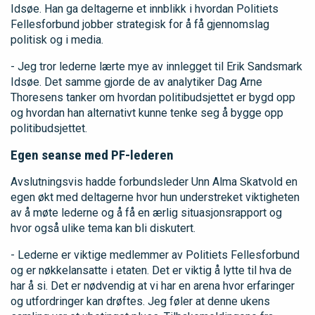
Idsøe. Han ga deltagerne et innblikk i hvordan Politiets
Fellesforbund jobber strategisk for å få gjennomslag
politisk og i media.
- Jeg tror lederne lærte mye av innlegget til Erik Sandsmark
Idsøe. Det samme gjorde de av analytiker Dag Arne
Thoresens tanker om hvordan politibudsjettet er bygd opp
og hvordan han alternativt kunne tenke seg å bygge opp
politibudsjettet.
Egen seanse med PF-lederen
Avslutningsvis hadde forbundsleder Unn Alma Skatvold en
egen økt med deltagerne hvor hun understreket viktigheten
av å møte lederne og å få en ærlig situasjonsrapport og
hvor også ulike tema kan bli diskutert.
- Lederne er viktige medlemmer av Politiets Fellesforbund
og er nøkkelansatte i etaten. Det er viktig å lytte til hva de
har å si. Det er nødvendig at vi har en arena hvor erfaringer
og utfordringer kan drøftes. Jeg føler at denne ukens