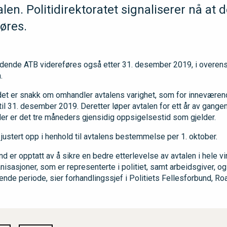
len. Politidirektoratet signaliserer nå at d
øres.
eldende ATB videreføres også etter 31. desember 2019, i overe
.
det er snakk om omhandler avtalens varighet, som for inneværend
til 31. desember 2019. Deretter løper avtalen for ett år av gangen
Her er det tre måneders gjensidig oppsigelsestid som gjelder.
 justert opp i henhold til avtalens bestemmelse per 1. oktober.
nd er opptatt av å sikre en bedre etterlevelse av avtalen i hele v
isasjoner, som er representerte i politiet, samt arbeidsgiver, ogs
nde periode, sier forhandlingssjef i Politiets Fellesforbund, Ro