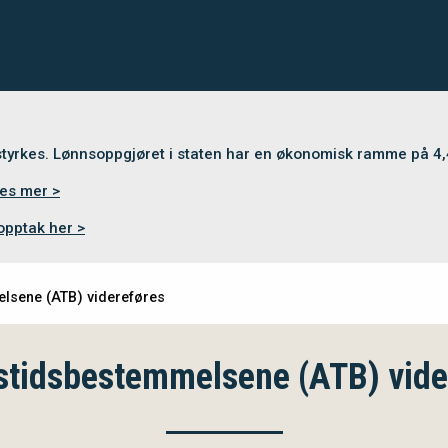
 styrkes. Lønnsoppgjøret i staten har en økonomisk ramme på 4
es mer >
opptak her >
lsene (ATB) videreføres
stidsbestemmelsene (ATB) vide