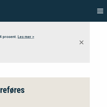
,4 prosent.
Les mer >
✕
reføres