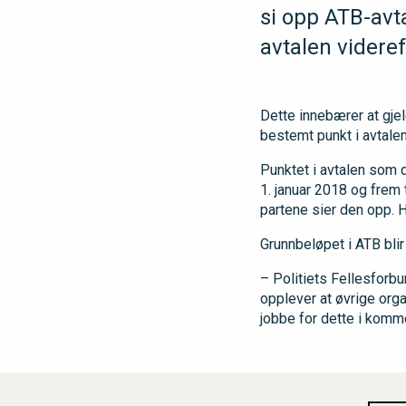
si opp ATB-avta
avtalen videref
Dette innebærer at gj
bestemt punkt i avtalen
Punktet i avtalen som 
1. januar 2018 og frem 
partene sier den opp. 
Grunnbeløpet i ATB blir
– Politiets Fellesforbu
opplever at øvrige organ
jobbe for dette i komme