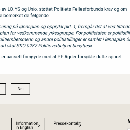
 av LO, YS og Unio, støttet Politiets Fellesforbunds krav og om
ne bemerket de følgende:
ering på lønnsplan og opprykk pkt. 1, fremgår det at ved tiltrede
lan for vedkommende yrkesgruppe. For politietaten er politistill
itiembetsmenn og andre politistillinger er samlet i lønnsplan 08 
rad skal SKO 0287 Politioverbetjent benyttes»
.
d er uansett fornøyde med at PF Agder forsøkte dette sporet.
Nei
M
Information
Pressekontakt
in English