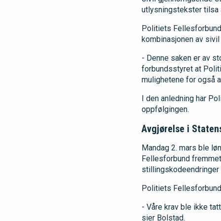
utlysningstekster tilsa 
Politiets Fellesforbund
kombinasjonen av sivil s
- Denne saken er av sto
forbundsstyret at Poli
mulighetene for også an
I den anledning har Pol
oppfølgingen.
Avgjørelse i Staten
Mandag 2. mars ble lønn
Fellesforbund fremmet 
stillingskodeendringer 
Politiets Fellesforbund
- Våre krav ble ikke tat
sier Bolstad.