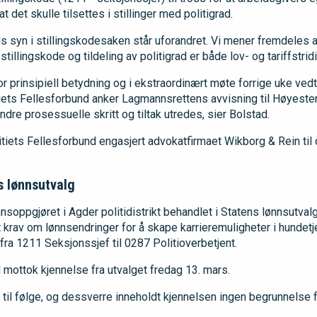
at det skulle tilsettes i stillinger med politigrad.
s syn i stillingskodesaken står uforandret. Vi mener fremdeles a
tillingskode og tildeling av politigrad er både lov- og tariffstridi
r prinsipiell betydning og i ekstraordinært møte forrige uke ved
tiets Fellesforbund anker Lagmannsrettens avvisning til Høyester
dre prosessuelle skritt og tiltak utredes, sier Bolstad.
itiets Fellesforbund engasjert advokatfirmaet Wikborg & Rein til
s lønnsutvalg
soppgjøret i Agder politidistrikt behandlet i Statens lønnsutvalg
krav om lønnsendringer for å skape karrieremuligheter i hundet
fra 1211 Seksjonssjef til 0287 Politioverbetjent.
 mottok kjennelse fra utvalget fredag 13. mars.
t til følge, og dessverre inneholdt kjennelsen ingen begrunnelse fr