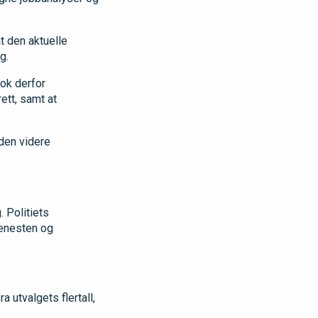
t den aktuelle
g.
tok derfor
ett, samt at
 den videre
. Politiets
jenesten og
a utvalgets flertall,