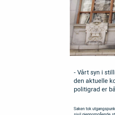
- Vårt syn i st
den aktuelle ko
politigrad er b
Saken tok utgangspunkt i
sivil gjennomgående sti