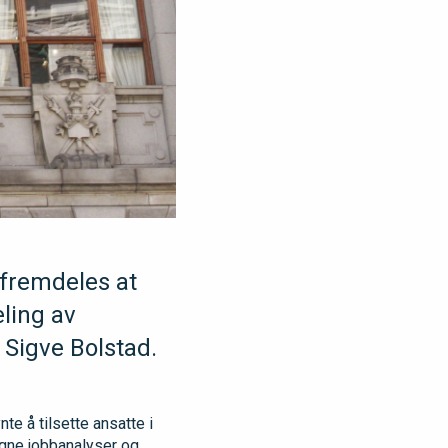
 fremdeles at
eling av
r Sigve Bolstad.
nte å tilsette ansatte i
egne jobbanalyser og