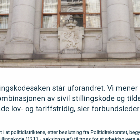
illingskodesaken står uforandret. Vi mener
mbinasjonen av sivil stillingskode og tild
åde lov- og tariffstridig, sier forbundslede
 at politidistriktene, etter beslutning fra Politidirektoratet, begy
llingskode (1211 - seksjonssjef) til tross for at arbeidsgivers 