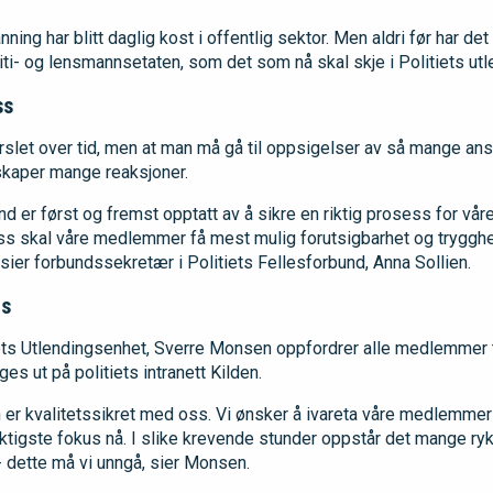
ng har blitt daglig kost i offentlig sektor. Men aldri før har det 
iti- og lensmannsetaten, som det som nå skal skje i Politiets ut
ss
let over tid, men at man må gå til oppsigelser av så mange ansa
skaper mange reaksjoner.
nd er først og fremst opptatt av å sikre en riktig prosess for v
s skal våre medlemmer få mest mulig forutsigbarhet og trygghet
sier forbundssekretær i Politiets Fellesforbund, Anna Sollien.
us
iets Utlendingsenhet, Sverre Monsen oppfordrer alle medlemmer t
s ut på politiets intranett Kilden.
er kvalitetssikret med oss. Vi ønsker å ivareta våre medlemmer
tigste fokus nå. I slike krevende stunder oppstår det mange rykt
- dette må vi unngå, sier Monsen.