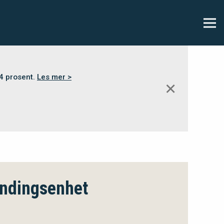
,4 prosent.
Les mer >
✕
endingsenhet