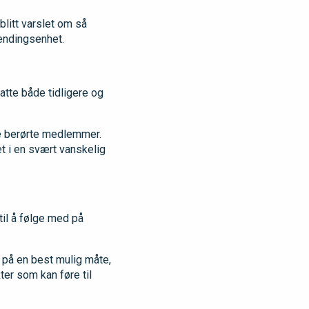
blitt varslet om så
lendingsenhet.
tte både tidligere og
åre berørte medlemmer.
 i en svært vanskelig
il å følge med på
 på en best mulig måte,
er som kan føre til