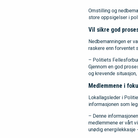
Omstilling og nedbemanni
store oppsigelser i pol
Vil sikre god prose
Nedbemanningen er vars
raskere enn forventet 
– Politiets Fellesforbu
Gjennom en god proses
og krevende situasjon, 
Medlemmene i fok
Lokallagsleder i Polit
informasjonen som legge
– Denne informasjonen 
medlemmene er vårt vik
unødig energilekkasje 