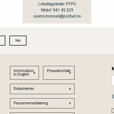
Lokallagsleder PFPU
Mobil: 941 49 229
sverre.monsen@politiet.no
Nei
M
Information
Pressekontakt
in English
Dokumenter
S
Personvernerklæring