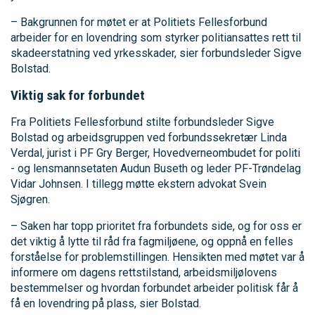
– Bakgrunnen for møtet er at Politiets Fellesforbund
arbeider for en lovendring som styrker politiansattes rett til
skadeerstatning ved yrkesskader, sier forbundsleder Sigve
Bolstad.
Viktig sak for forbundet
Fra Politiets Fellesforbund stilte forbundsleder Sigve
Bolstad og arbeidsgruppen ved forbundssekretær Linda
Verdal, jurist i PF Gry Berger, Hovedverneombudet for politi
- og lensmannsetaten Audun Buseth og leder PF-Trøndelag
Vidar Johnsen. I tillegg møtte ekstern advokat Svein
Sjøgren.
– Saken har topp prioritet fra forbundets side, og for oss er
det viktig å lytte til råd fra fagmiljøene, og oppnå en felles
forståelse for problemstillingen. Hensikten med møtet var å
informere om dagens rettstilstand, arbeidsmiljølovens
bestemmelser og hvordan forbundet arbeider politisk får å
få en lovendring på plass, sier Bolstad.