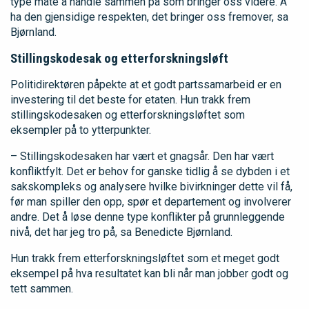
type måte å handle sammen på som bringer oss videre. Å
ha den gjensidige respekten, det bringer oss fremover, sa
Bjørnland.
Stillingskodesak og etterforskningsløft
Politidirektøren påpekte at et godt partssamarbeid er en
investering til det beste for etaten. Hun trakk frem
stillingskodesaken og etterforskningsløftet som
eksempler på to ytterpunkter.
– Stillingskodesaken har vært et gnagsår. Den har vært
konfliktfylt. Det er behov for ganske tidlig å se dybden i et
sakskompleks og analysere hvilke bivirkninger dette vil få,
før man spiller den opp, spør et departement og involverer
andre. Det å løse denne type konflikter på grunnleggende
nivå, det har jeg tro på, sa Benedicte Bjørnland.
Hun trakk frem etterforskningsløftet som et meget godt
eksempel på hva resultatet kan bli når man jobber godt og
tett sammen.