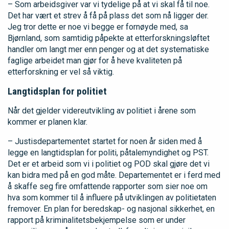
– Som arbeidsgiver var vi tydelige på at vi skal få til noe.
Det har vært et strev å få på plass det som nå ligger der.
Jeg tror dette er noe vi begge er fornøyde med, sa
Bjørnland, som samtidig påpekte at etterforskningsløftet
handler om langt mer enn penger og at det systematiske
faglige arbeidet man gjør for å heve kvaliteten på
etterforskning er vel så viktig.
Langtidsplan for politiet
Når det gjelder videreutvikling av politiet i årene som
kommer er planen klar.
– Justisdepartementet startet for noen år siden med å
legge en langtidsplan for politi, påtalemyndighet og PST.
Det er et arbeid som vi i politiet og POD skal gjøre det vi
kan bidra med på en god måte. Departementet er i ferd med
å skaffe seg fire omfattende rapporter som sier noe om
hva som kommer til å influere på utviklingen av politietaten
fremover. En plan for beredskap- og nasjonal sikkerhet, en
rapport på kriminalitetsbekjempelse som er under