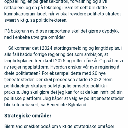
oppseiling, en på grensekontroll, forvaltning og sivil
rettspleie, og en på teknologi. Samlet sett blir dette
kunnskapsgrunnlaget, når vi skal revidere politiets strategi,
svært viktig, sa politidirektøren.
På bakgrunn av disse rapportene skal det gjøres dypdykk
ned i enkelte utvalgte områder.
– Så kommer det i 2024 stortingsmelding og langtidsplan, i
alle fall hadde forrige regjering det som ambisjon, at
langtidsplanen trer i kraft 2025 og ruller i fire år. Og så har vi
ny regjeringsplattform. Hvordan ønsker vår nye regjering å
dreie politietaten? For eksempel dette med 20 nye
tjenestesteder. Der skal prosessen starte i 2022. Som
politidirektør skal jeg selvfølgelig omsette politikk i
praksis. Jeg skal gjøre det jeg kan for at de kan innfri på sin
politiske plattform. Jeg håper at valg av polititjenestesteder
blir kriteriebasert, sa Benedicte Bjørnland.
Strategiske områder
Bjørnland snakket også om viktige strategiske områder