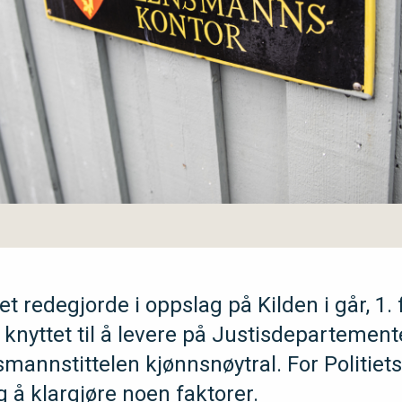
tet redegjorde i oppslag på Kilden i går, 1.
s knyttet til å levere på Justisdepartemen
smannstittelen kjønnsnøytral. For Politiet
ig å klargjøre noen faktorer.