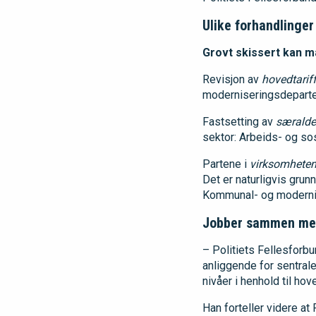
Ulike forhandlinger
Grovt skissert kan m
Revisjon av
hovedtarif
moderniseringsdepartem
Fastsetting av
særalde
sektor: Arbeids- og so
Partene i
virksomheten 
Det er naturligvis grun
Kommunal- og modernis
Jobber sammen me
– Politiets Fellesforb
anliggende for sentrale
nivåer i henhold til hov
Han forteller videre at