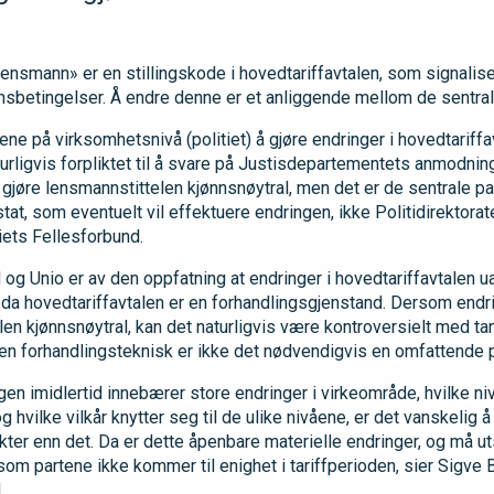
ensmann» er en stillingskode i hovedtariffavtalen, som signalise
nnsbetingelser. Å endre denne er et anliggende mellom de sentrale
tene på virksomhetsnivå (politiet) å gjøre endringer i hovedtariffa
naturligvis forpliktet til å svare på Justisdepartementets anmod
å gjøre lensmannstittelen kjønnsnøytral, men det er de sentrale par
tat, som eventuelt vil effektuere endringen, ikke Politidirektorat
tiets Fellesforbund.
 og Unio er av den oppfatning at endringer i hovedtariffavtalen u
 da hovedtariffavtalen er en forhandlingsgjenstand. Dersom end
elen kjønnsnøytral, kan det naturligvis være kontroversielt med t
men forhandlingsteknisk er ikke det nødvendigvis en omfattende 
n imidlertid innebærer store endringer i virkeområde, hvilke ni
g hvilke vilkår knytter seg til de ulike nivåene, er det vanskelig
akter enn det. Da er dette åpenbare materielle endringer, og må 
om partene ikke kommer til enighet i tariffperioden, sier Sigve B
.