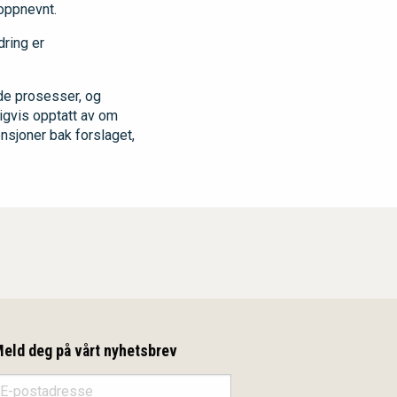
roppnevnt.
dring er
de prosesser, og
ligvis opptatt av om
ensjoner bak forslaget,
eld deg på vårt nyhetsbrev