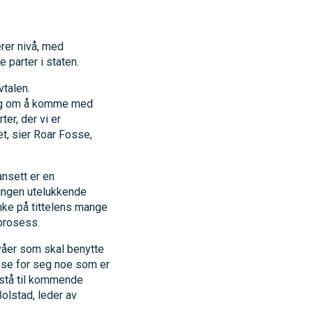
rer nivå, med
 parter i staten.
vtalen.
ning om å komme med
ter, der vi er
et, sier Roar Fosse,
ansett er en
ringen utelukkende
anke på tittelens mange
prosess.
våer som skal benytte
 å se for seg noe som er
utstå til kommende
olstad, leder av