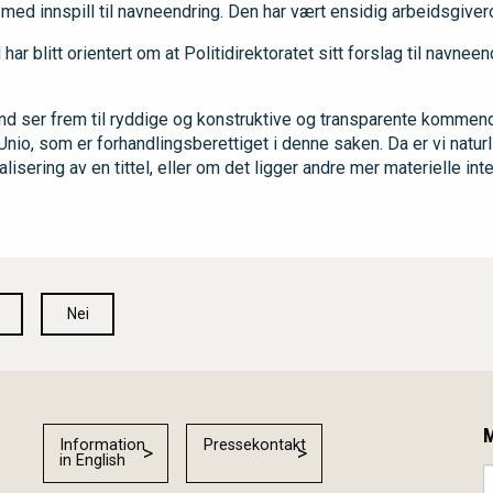
med innspill til navneendring. Den har vært ensidig arbeidsgive
har blitt orientert om at Politidirektoratet sitt forslag til navneen
und ser frem til ryddige og konstruktive og transparente kommen
Unio, som er forhandlingsberettiget i denne saken. Da er vi natur
lisering av en tittel, eller om det ligger andre mer materielle int
Nei
M
Information
Pressekontakt
in English