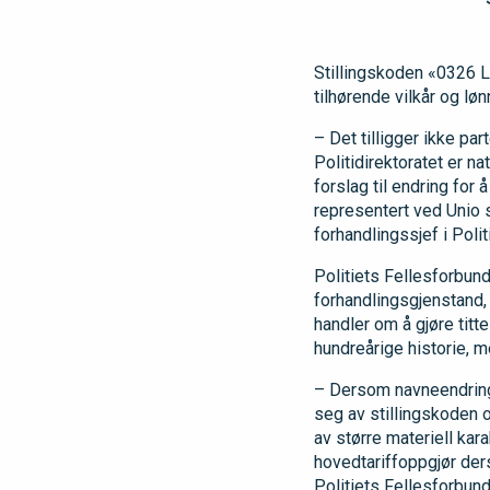
Stillingskoden «0326 L
tilhørende vilkår og lø
– Det tilligger ikke par
Politidirektoratet er 
forslag til endring for 
representert ved Unio s
forhandlingssjef i Poli
Politiets Fellesforbund
forhandlingsgjenstand,
handler om å gjøre titt
hundreårige historie, 
– Dersom navneendringe
seg av stillingskoden o
av større materiell kar
hovedtariffoppgjør ders
Politiets Fellesforbund