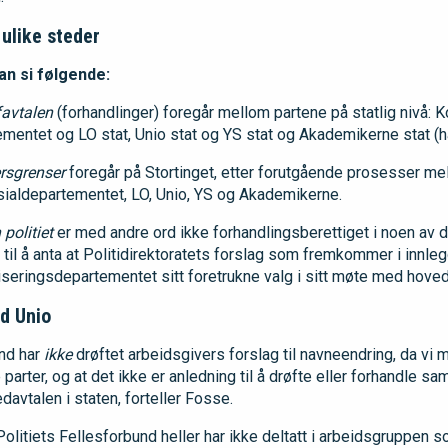
 ulike steder
an si følgende:
favtalen
(forhandlinger) foregår mellom partene på statlig nivå:
entet og LO stat, Unio stat og YS stat og Akademikerne stat (har
rsgrenser
foregår på Stortinget, etter forutgående prosesser mel
sialdepartementet, LO, Unio, YS og Akademikerne.
politiet
er med andre ord ikke forhandlingsberettiget i noen av 
n til å anta at Politidirektoratets forslag som fremkommer i innleg
eringsdepartementet sitt foretrukne valg i sitt møte med hov
d Unio
und har
ikke
drøftet arbeidsgivers forslag til navneendring, da vi m
 parter, og at det ikke er anledning til å drøfte eller forhandle s
edavtalen i staten, forteller Fosse.
 Politiets Fellesforbund heller har ikke deltatt i arbeidsgruppen s