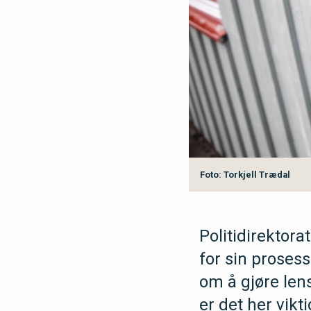
Foto: Torkjell Trædal
Politidirektora
for sin proses
om å gjøre len
er det her vikt