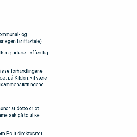
 Kommunal- og
 egen tariffavtale).
lom partene i offentlig
disse forhandlingene.
get på Kilden, vil være
edsammenslutningene.
ener at dette er et
amme sak på to ulike
om Politidirektoratet