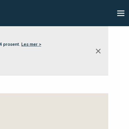
,4 prosent.
Les mer >
✕