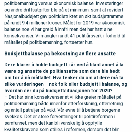
politibemanning versus økonomisk balanse. Investeringer
og andre driftsutgifter ble på et minimum, samt at revidert
Nasjonalbudsjett gav politidistriktet en økt budsjettramme
på rundt 9,4 millioner kroner. Målet for 2019 var økonomisk
balanse noe vi har greid å innfri men det har hatt sine
konsekvenser. Vi mangler rundt 41 politiårsverk i forhold til
måltallet på politibemanning, fortsetter hun.
Budsjettbalanse på bekostning av flere ansatte
Dere klarer å holde budsjett i år ved å blant annet å la
være og ansette de politiansatte som dere ble bedt
om for å nå måltallet. Hva tenker du om at dere må ta
slike vurderingen – nok folk eller budsjett i balanse, og
hvordan ser du på budsjettsituasjonen for 2020?
– Det har sine konsekvenser at vi ikke greier måltallet på
politibemanning både innenfor etterforskning, etterretning
og antall patruljer på vakt. Vår evne til å betjene borgerne
svekkes. Det er store forventninger til politireformen i
samfunnet, men det kan bli vanskelig å oppfylle
kvalitetskravene som stilles i reformen, dersom det blir