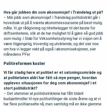
Hva går jobben din som økonomisjef i Trøndelag ut på?
– Min jobb som økonomisjef i Trøndelag politidistrikt går i
hovedsak ut på å ivareta økonomiressursene på best mulig
måte. Vi gir rådgivning og tilrettelegger til det beste for
driftsenhetene, slik at de har mulighet til å gjøre så god jobb
som mulig. I Stab for Virksomhetsstyring har vi visjon om å
være tilgjengelig, troverdig og utviklende, og det sier noe
om hva vi legger vekt på også i økonomiseksjonen, sier
månedens PFer.
Politireformen koster
Vi får stadig høre at politiet er et satsningsområde og
at politietaten aldri har fått så mye penger, hvordan
oppleves situasjonen for deg som økonomisjef i et
stort politidistrikt?
– Det stemmer at politidistriktene har fått tildelt
budsjettmidler til nye politistillinger de siste årene og at vi
har flere politiansatte nå, men samtidig må en ikke glemme