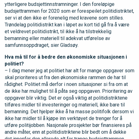
ytterligere budsjettinnstramninger. I den foreløpige
budsjettrammen for 2020 som er forespeilet politidistriktet,
ser vi at den ikke er forenelig med kravene som stilles.
Trøndelag politidistrikt kan i løpet av kort tid gå fra å være
et veldrevet politidistrikt, til ikke å ha tilstrekkelig
bemanning eller materiell til adekvat utførelse av
samfunnsoppdraget, sier Gladsøy.
Hva må til for å bedre den økonomiske situasjonen i
politiet?
– I dag mener jeg at politiet har alt for mange oppgaver som
skal prioriteres ut fra den økonomiske rammen de har til
rådighet. Politiet må derfor i noen situasjoner si fra om at
de ikke har mulighet til å påta seg oppgaven. Prioritering av
oppgaver blir viktig. Det er også viktig at politidistriktene
tilføres midler til investeringer og materiell, ikke bare til
bemanning. Det hjelper ikke å ha masse politifolk dersom vi
ikke har midler til å kjøpe inn verktøyet de trenger for å
utføre politijobben. Nasjonale prosjekter bør finansieres på
andre måter, enn at politidistriktene blir bedt om å dekke
det innenfor den allerede alt for trange budsjettrammen,