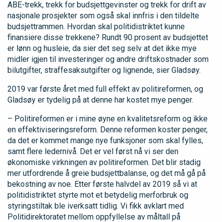
ABE-trekk, trekk for budsjettgevinster og trekk for drift av
nasjonale prosjekter som også skal innfris i den tildelte
budsjettrammen. Hvordan skal politidistriktet kunne
finansiere disse trekkene? Rundt 90 prosent av budsjettet
er lønn og husleie, da sier det seg selv at det ikke mye
midler igjen til investeringer og andre driftskostnader som
bilutgifter, straffesaksutgifter og lignende, sier Gladsøy.
2019 var første året med full effekt av politireformen, og
Gladsøy er tydelig på at denne har kostet mye penger.
– Politireformen er i mine øyne en kvalitetsreform og ikke
en effektiviseringsreform. Denne reformen koster penger,
da det er kommet mange nye funksjoner som skal fylles,
samt flere ledernivå. Det er vel først nå vi ser den
økonomiske virkningen av politireformen. Det blir stadig
mer utfordrende å greie budsjettbalanse, og det må gå på
bekostning av noe. Etter første halvdel av 2019 så vi at
politidistriktet styrte mot et betydelig merforbruk og
styringstiltak ble iverksatt tidlig. Vi fikk avklart med
Politidirektoratet mellom oppfyllelse av måltall på