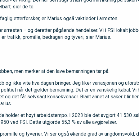
bart, sier de to.
itifaglig etterforsker, er Marius også vaktleder i arresten.
 arresten – og deretter pågående hendelser. Vi i FSI lokalt jobb
 er trafikk, promille, bedrageri og tyveri, sier Marius.
jobben, men merker at den lave bemanningen tar på.
bb og ikke vite hva dagen bringer. Jeg liker variasjonen og uforu
 i politiet når det gjelder bemanning. Det er en vanskelig kabal. V
t og det får selvsagt konsekvenser. Blant annet at saker blir henla
arius.
 de holder et høyt arbeidstempo. I 2023 ble det avgjort 41 530 sa
2 950 ved FSI. Dette utgjorde 55,3 % av alle avgjørelser.
, promille og tyverier. Vi ser også økende grad av ungdomsvold, d