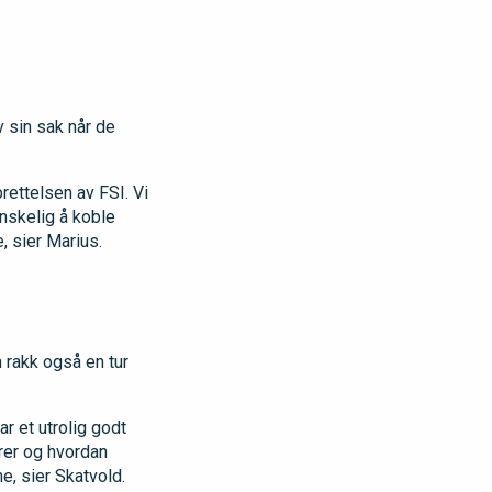
v sin sak når de
rettelsen av FSI. Vi
anskelig å koble
 sier Marius.
 rakk også en tur
r et utrolig godt
rer og hvordan
e, sier Skatvold.