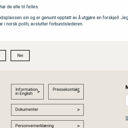
ar de alle til felles.
eidsplassen sin og er genuint opptatt av å utgjøre en forskjell. Je
r i norsk politi, avslutter forbundslederen.
Nei
M
Information
Pressekontakt
in English
Dokumenter
S
Personvernerklæring