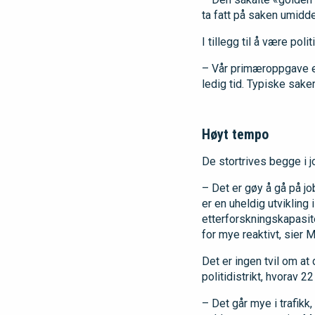
ta fatt på saken umiddel
I tillegg til å være pol
– Vår primæroppgave er
ledig tid. Typiske saker
Høyt tempo
De stortrives begge i 
– Det er gøy å gå på jo
er en uheldig utvikling
etterforskningskapasite
for mye reaktivt, sier M
Det er ingen tvil om at
politidistrikt, hvorav 2
– Det går mye i trafikk