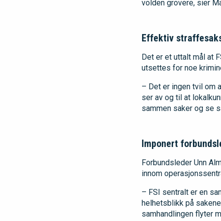
volden grovere, sier Ma
Effektiv straffesa
Det er et uttalt mål at
utsettes for noe krimine
– Det er ingen tvil om 
ser av og til at lokalku
sammen saker og se sam
Imponert forbundsl
Forbundsleder Unn Alma
innom operasjonssentr
– FSI sentralt er en sa
helhetsblikk på saken
samhandlingen flyter me