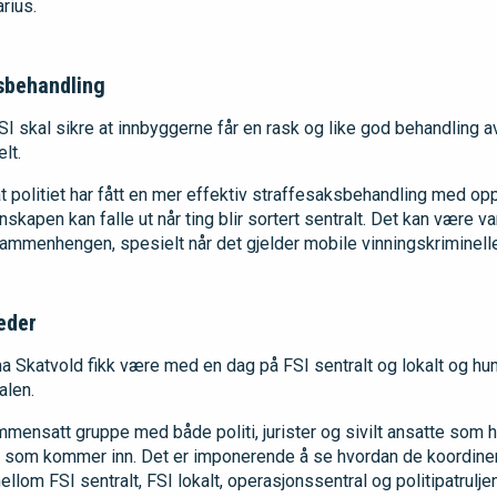
rius.
ksbehandling
 FSI skal sikre at innbyggerne får en rask og like god behandling a
lt.
at politiet har fått en mer effektiv straffesaksbehandling med opp
nnskapen kan falle ut når ting blir sortert sentralt. Det kan være v
menhengen, spesielt når det gjelder mobile vinningskriminelle,
eder
 Skatvold fikk være med en dag på FSI sentralt og lokalt og hun
alen.
mmensatt gruppe med både politi, jurister og sivilt ansatte som ha
e som kommer inn. Det er imponerende å se hvordan de koordine
llom FSI sentralt, FSI lokalt, operasjonssentral og politipatruljen