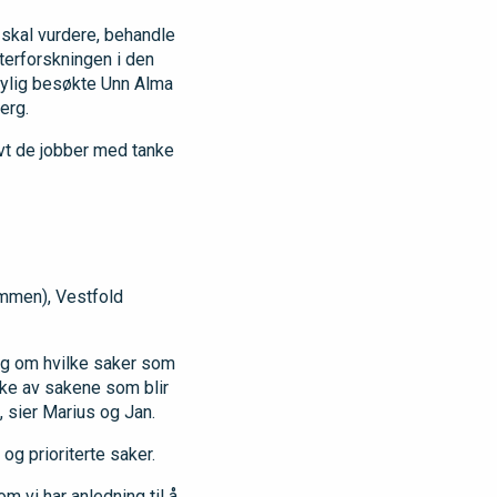
t skal vurdere, behandle
tterforskningen i den
Nylig besøkte Unn Alma
erg.
ivt de jobber med tanke
ammen), Vestfold
ring om hvilke saker som
ilke av sakene som blir
, sier Marius og Jan.
og prioriterte saker.
m vi har anledning til å