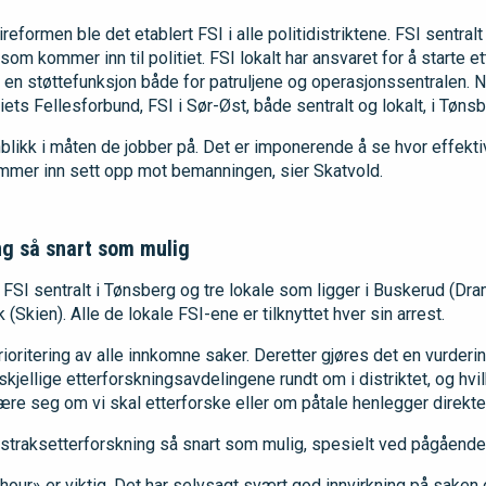
reformen ble det etablert FSI i alle politidistriktene. FSI sentral
som kommer inn til politiet. FSI lokalt har ansvaret for å starte e
 en støttefunksjon både for patruljene og operasjonssentralen. 
iets Fellesforbund, FSI i Sør-Øst, både sentralt og lokalt, i Tønsb
innblikk i måten de jobber på. Det er imponerende å se hvor effekt
mmer inn sett opp mot bemanningen, sier Skatvold.
ng så snart som mulig
 FSI sentralt i Tønsberg og tre lokale som ligger i Buskerud (Dr
(Skien). Alle de lokale FSI-ene er tilknyttet hver sin arrest.
prioritering av alle innkomne saker. Deretter gjøres det en vurde
orskjellige etterforskningsavdelingene rundt om i distriktet, og hv
ære seg om vi skal etterforske eller om påtale henlegger direkte
 straksetterforskning så snart som mulig, spesielt ved pågående 
our» er viktig. Det har selvsagt svært god innvirkning på saken o