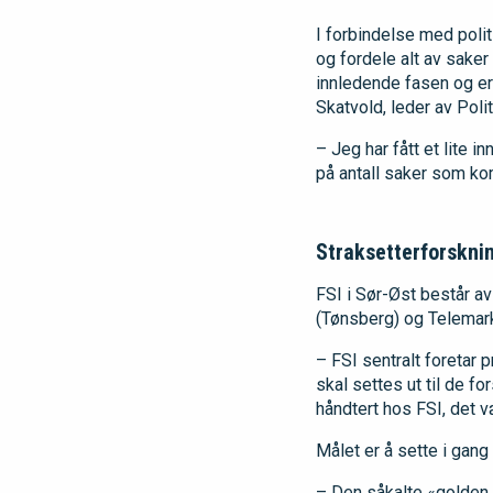
I forbindelse med politi
og fordele alt av saker 
innledende fasen og er
Skatvold, leder av Polit
– Jeg har fått et lite 
på antall saker som ko
Straksetterforskni
FSI i Sør-Øst består av
(Tønsberg) og Telemark 
– FSI sentralt foretar 
skal settes ut til de f
håndtert hos FSI, det v
Målet er å sette i gang
– Den såkalte «golden h