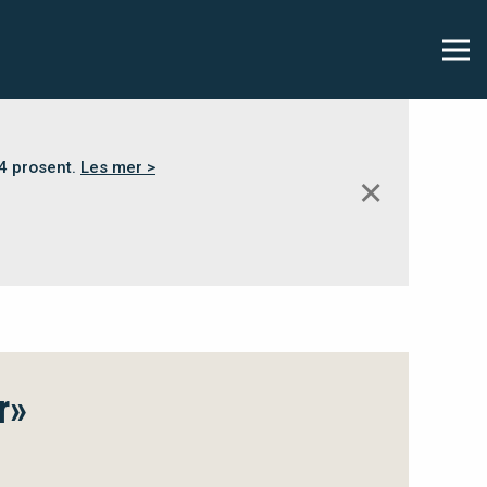
,4 prosent.
Les mer >
✕
r»