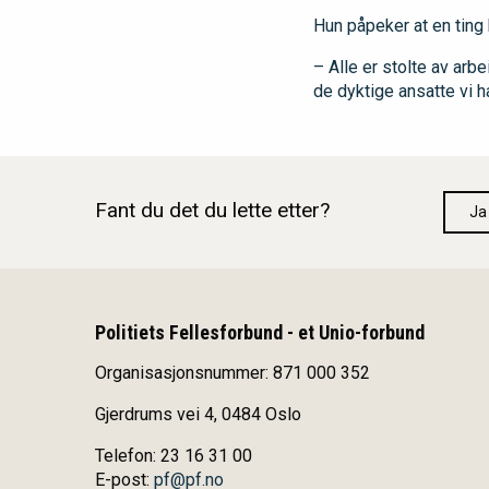
Hun påpeker at en ting h
– Alle er stolte av arb
de dyktige ansatte vi ha
Fant du det du lette etter?
Ja
Politiets Fellesforbund - et Unio-forbund
Organisasjonsnummer: 871 000 352
Gjerdrums vei 4, 0484 Oslo
Telefon: 23 16 31 00
E-post:
pf@pf.no