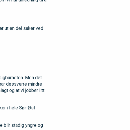
er ut en del saker ved
tsigbarheten. Men det
i har dessverre mindre
gt og at vi jobber litt
ker i hele Sør-Øst
e blir stadig yngre og