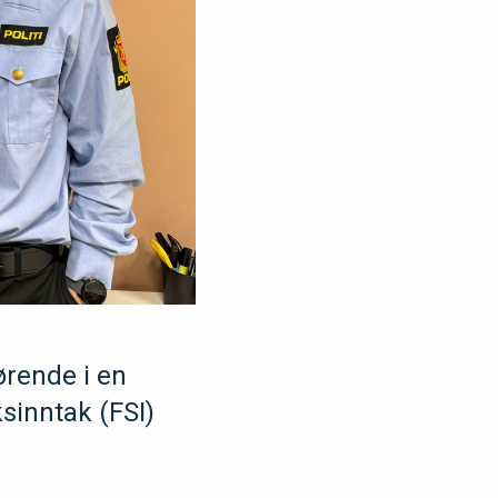
ørende i en
ksinntak (FSI)