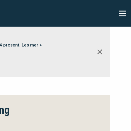
,4 prosent.
Les mer >
✕
ing