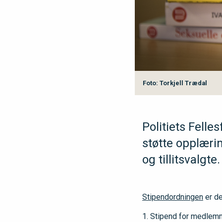
Foto: Torkjell Trædal
Politiets Felle
støtte opplær
og tillitsvalgt
Stipendordningen
er del
Stipend for medlemm