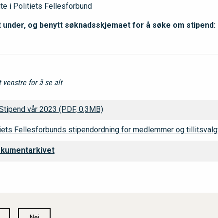
gte i Politiets Fellesforbund
t under, og benytt søknadsskjemaet for å søke om stipend:
venstre for å se alt
 Stipend vår 2023 (PDF, 0,3MB)
ets Fellesforbunds stipendordning for medlemmer og tillitsvalg
 dokumentarkivet
Nei