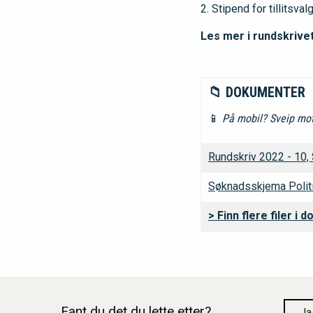
Stipend for tillitsval
Les mer i rundskrive
📁 DOKUMENTER
📱
På mobil? Sveip mot 
Rundskriv 2022 - 10,
Søknadsskjema Politi
> Finn flere filer i
Fant du det du lette etter?
Ja