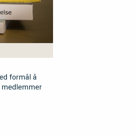
med formål å
åde medlemmer