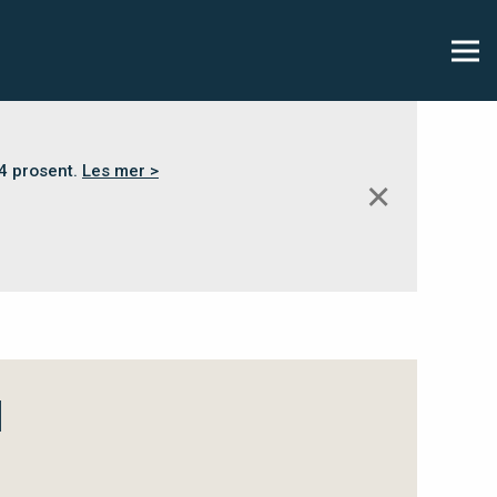
,4 prosent.
Les mer >
✕
l