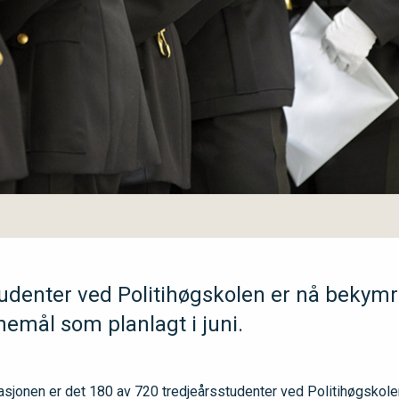
denter ved Politihøgskolen er nå bekymre
tnemål som planlagt i juni.
asjonen er det 180 av 720 tredjeårsstudenter ved Politihøgskolen