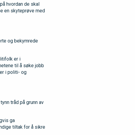
 på hvordan de skal
gge en skyteprøve med
rerte og bekymrede
tifolk er i
hetene til å søke jobb
r i politi- og
 tynn tråd på grunn av
igvis ga
ige tiltak for å sikre