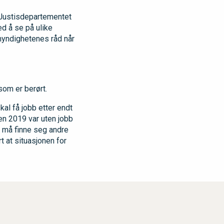
g Justisdepartementet
ed å se på ulike
myndighetenes råd når
som er berørt.
kal få jobb etter endt
en 2019 var uten jobb
er må finne seg andre
rt at situasjonen for