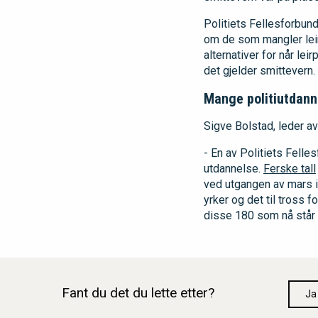
Politiets Fellesforbun
om de som mangler leiro
alternativer for når l
det gjelder smittevern.
Mange politiutdann
Sigve Bolstad, leder av
- En av Politiets Felle
utdannelse.
Ferske tall
ved utgangen av mars i 
yrker og det til tross f
disse 180 som nå står i 
Fant du det du lette etter?
Ja