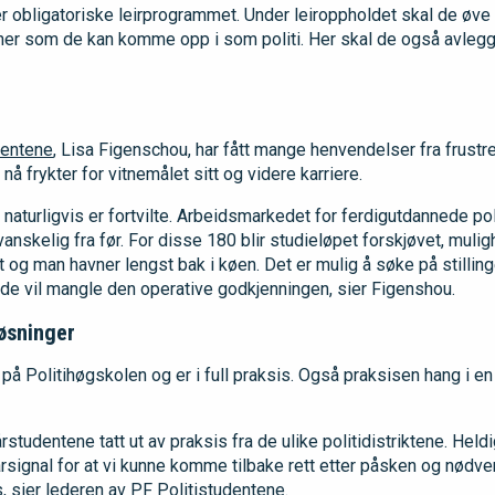
er obligatoriske leirprogrammet. Under leiroppholdet skal de øve
oner som de kan komme opp i som politi. Her skal de også avle
dentene
, Lisa Figenschou, har fått mange henvendelser fra frust
 frykter for vitnemålet sitt og videre karriere.
naturligvis er fortvilte. Arbeidsmarkedet for ferdigutdannede poli
nskelig fra før. For disse 180 blir studieløpet forskjøvet, mulig
et og man havner lengst bak i køen. Det er mulig å søke på stillinge
e vil mangle den operative godkjenningen, sier Figenshou.
løsninger
 på Politihøgskolen og er i full praksis. Også praksisen hang i en
rstudentene tatt ut av praksis fra de ulike politidistriktene. Held
ignal for at vi kunne komme tilbake rett etter påsken og nødvend
, sier lederen av PF Politistudentene.