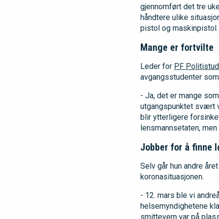
gjennomført det tre uk
håndtere ulike situasj
pistol og maskinpistol.
Mange er fortvilte
Leder for
PF Politistu
avgangsstudenter som nå
- Ja, det er mange som 
utgangspunktet svært va
blir ytterligere forsink
lensmannsetaten, men d
Jobber for å finne 
Selv går hun andre året
koronasituasjonen.
- 12. mars ble vi andreå
helsemyndighetene klars
smittevern var på plass