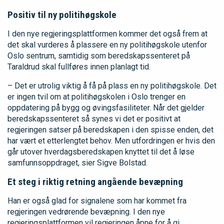
Positiv til ny politihøgskole
I den nye regjeringsplattformen kommer det også frem at
det skal vurderes å plassere en ny politihøgskole utenfor
Oslo sentrum, samtidig som beredskapssenteret på
Taraldrud skal fullføres innen planlagt tid.
– Det er utrolig viktig å få på plass en ny politihøgskole. Det
er ingen tvil om at politihøgskolen i Oslo trenger en
oppdatering på bygg og øvingsfasiliteter. Når det gjelder
beredskapssenteret så synes vi det er positivt at
regjeringen satser på beredskapen i den spisse enden, det
har vært et etterlengtet behov. Men utfordringen er hvis den
går utover hverdagsberedskapen knyttet til det å løse
samfunnsoppdraget, sier Sigve Bolstad.
Et steg i riktig retning angående bevæpning
Han er også glad for signalene som har kommet fra
regjeringen vedrørende bevæpning. I den nye
regjeringsplattformen vil regjeringen åpne for å gi