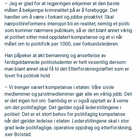
– Jeg er glad for at regjeringen erkjenner at den beste
måten å bekjempe kriminalitet på er å forebygge. Det
handler om å være i forkant og jobbe proaktivt. Skal
nærpolitireformens intensjon bli en realitet, nemlig et politi
som kommer nærmere publikum, så er det blant annet viktig
at politiet sitter med oppdatert kompetanse og at vi når
målet om to politifolk per 1000, sier forbundslederen.
Han påpeker at økt bemanning og ansettelse av
ferdigutdannede politistudenter er helt vesentlig dersom
man blant annet skal få til det Etterforskningsløftet som er
lovet fra politisk hold.
– Vi trenger variert kompetanse i etaten. Våre sivile
medlemmer og juristmedlemmer gjør alle en viktig jobb. Det
er det ingen tvil om. Samtidig er vi også opptatt av å verne
om det politifaglige. Det gjelder også lederstillingene i
politiet. Det er et stort behov for politifaglig kompetanse
når det gjelder ledelse i etaten. Lederstillingene skal i stor
grad lede politifaglige, operative oppdrag og etterforskning,
sier Bolstad.