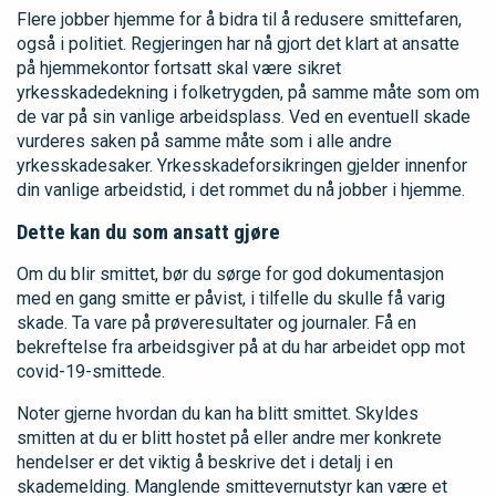
Flere jobber hjemme for å bidra til å redusere smittefaren,
også i politiet. Regjeringen har nå gjort det klart at ansatte
på hjemmekontor fortsatt skal være sikret
yrkesskadedekning i folketrygden, på samme måte som om
de var på sin vanlige arbeidsplass. Ved en eventuell skade
vurderes saken på samme måte som i alle andre
yrkesskadesaker. Yrkesskadeforsikringen gjelder innenfor
din vanlige arbeidstid, i det rommet du nå jobber i hjemme.
Dette kan du som ansatt gjøre
Om du blir smittet, bør du sørge for god dokumentasjon
med en gang smitte er påvist, i tilfelle du skulle få varig
skade. Ta vare på prøveresultater og journaler. Få en
bekreftelse fra arbeidsgiver på at du har arbeidet opp mot
covid-19-smittede.
Noter gjerne hvordan du kan ha blitt smittet. Skyldes
smitten at du er blitt hostet på eller andre mer konkrete
hendelser er det viktig å beskrive det i detalj i en
skademelding. Manglende smittevernutstyr kan være et