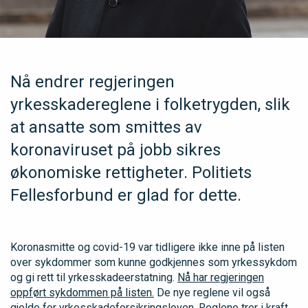
Nå endrer regjeringen
yrkesskadereglene i folketrygden, slik
at ansatte som smittes av
koronaviruset på jobb sikres
økonomiske rettigheter. Politiets
Fellesforbund er glad for dette.
Koronasmitte og covid-19 var tidligere ikke inne på listen
over sykdommer som kunne godkjennes som yrkessykdom
og gi rett til yrkesskadeerstatning.
Nå har regjeringen
oppført sykdommen på listen.
De nye reglene vil også
gjelde for yrkesskadeforsikringsloven. Reglene trer i kraft