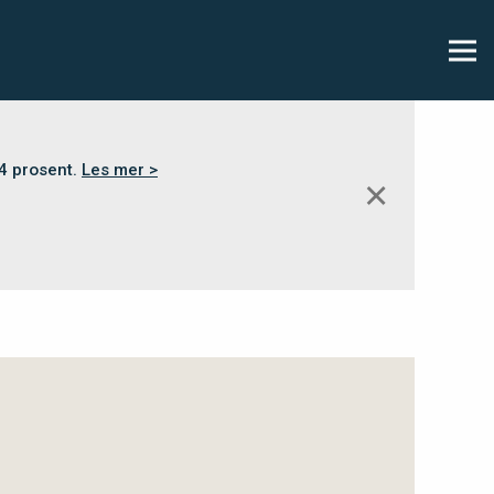
,4 prosent.
Les mer >
✕