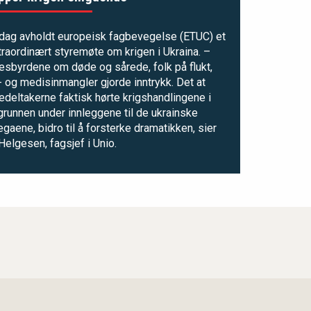
sdag avholdt europeisk fagbevegelse (ETUC) et
raordinært styremøte om krigen i Ukraina. –
esbyrdene om døde og sårede, folk på flukt,
 og medisinmangler gjorde inntrykk. Det at
deltakerne faktisk hørte krigshandlingene i
runnen under innleggene til de ukrainske
egaene, bidro til å forsterke dramatikken, sier
Helgesen, fagsjef i Unio.