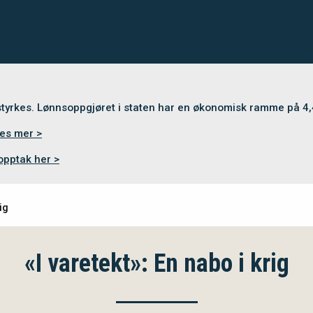
 styrkes. Lønnsoppgjøret i staten har en økonomisk ramme på 4
es mer >
opptak her >
ig
«I varetekt»: En nabo i krig