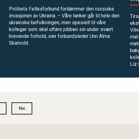
Politiets Fellesforbund fordømmer den russiske
invasjonen av Ukraina. – Våre tanker går til hele den
Tir
ukrainske befolkningen, men spesielt til våre
ekst
kolleger som skal utføre jobben sin under svært
Vitn
krevende forhold, sier forbundsleder Unn Alma
mat-
Skatvold.
møte
bakg
koll
Liz 
Nei