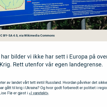
C BY-SA 4.0, via Wikimedia Commons
har bilder vi ikke har sett i Europa på over
 Krig. Rett utenfor vår egen landegrense.
eter av landet vårt tett inntil Russland. Hvordan påvirker det sikk
r gått til krig i Ukraina? Og hvor godt forberedt er politiet i reg
Lise Flø er gjest i
«I varetekt»
.