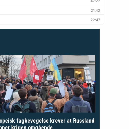
opeisk fagbevegelse krever at Russland
pper krigen omgående