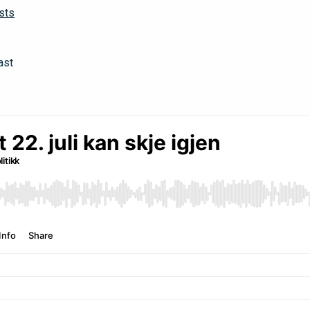
sts
ast