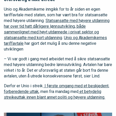
Unio og Akademikerne inngikk for to år siden en egen
tariffavtale med staten, som har vært bra for statsansatte
med høyere utdanning.
Statsansatte med høyere utdanning
har over tid hatt dårligere lønnsutvikling, både
sammenlignet med høyt utdannede i privat sektor og
statsansatte med kort utdanning
.
Unio og Akademikernes
tariffavtale
har gjort det mulig å snu denne negative
utviklingen
– Vi var godt i gang med arbeidet med å sikre statsansatte
med høyere utdanning bedre lønnsutvikling. Avtalen har bare
virket i to år. Det er uforsvarlig at staten går bort fra denne
avtalen, uten å utrede konsekvensene først, sier Lind.
Derfor er Unio i streik.
I første omgang med et beskjedent,
forberedende uttak
, men fra mandag med
et betydelig
streikeuttak innen blant annet politi og høyere utdanning.