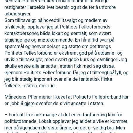
sentralt. Politiets Fellesforbund bidrar til at viktige
rettigheter i arbeidslivet består, og at de tør å utfordre
arbeidsgiver.
Som tillitsvalgt, nå hovedtillitsvalgt og medlem av
sivilutvalg, opplever jeg at Politiets Fellesforbunds
kontaktpersoner, både lokalt og sentralt, som svært
tilgjengelige og imøtekommende. En får alltid svar på
spørsmål og henvendelser, og støtte om det trengs.
Politiets Fellesforbund er ekstremt god på å utdanne- og
utvikle tillitsvalgte, med svært gode kurs og samlinger. Jeg
skulle ønske alle ansatte i etaten fikk med seg disse.
Gjennom Politiets Fellesforbund får jeg et tiltrengt påfyll, og
jeg blir stadig imponert over alle de fantastisk flinke
folkene i etaten, sier Lid.
Månedens PFer mener likevel at Politiets Fellesforbund har
en jobb å gjøre ovenfor de sivilt ansatte i etaten.
– Fortsatt tror nok mange at det er en fagforening kun for
politiutdannede. Lokalt opplever jeg at det sivile er kommet
mer på agendaen de siste årene, og det er veldig bra. Men