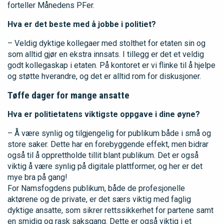
forteller Månedens PFer.
Hva er det beste med å jobbe i politiet?
– Veldig dyktige kollegaer med stolthet for etaten sin og
som alltid gjør en ekstra innsats. I tillegg er det et veldig
godt kollegaskap i etaten. På kontoret er vi flinke til å hjelpe
og støtte hverandre, og det er alltid rom for diskusjoner.
Tøffe dager for mange ansatte
Hva er politietatens viktigste oppgave i dine øyne?
– Å være synlig og tilgjengelig for publikum både i små og
store saker. Dette har en forebyggende effekt, men bidrar
også til å opprettholde tillit blant publikum. Det er også
viktig å være synlig på digitale plattformer, og her er det
mye bra på gang!
For Namsfogdens publikum, både de profesjonelle
aktørene og de private, er det særs viktig med faglig
dyktige ansatte, som sikrer rettssikkerhet for partene samt
en smidig og rask saksgang. Dette er også viktig i et