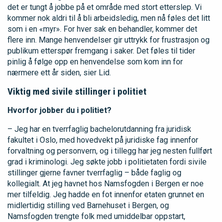
det er tungt å jobbe på et område med stort etterslep. Vi
kommer nok aldri til å bli arbeidsledig, men nå føles det litt
som i en «myr». For hver sak en behandler, kommer det
flere inn. Mange henvendelser gir uttrykk for frustrasjon og
publikum etterspør fremgang i saker. Det føles til tider
pinlig å følge opp en henvendelse som kom inn for
nærmere ett år siden, sier Lid.
Viktig med sivile stillinger i politiet
Hvorfor jobber du i politiet?
– Jeg har en tverrfaglig bachelorutdanning fra juridisk
fakultet i Oslo, med hovedvekt på juridiske fag innenfor
forvaltning og personvern, og i tillegg har jeg nesten fullført
grad i kriminologi. Jeg søkte jobb i politietaten fordi sivile
stillinger gjerne favner tverrfaglig – både faglig og
kollegialt. At jeg havnet hos Namsfogden i Bergen er noe
mer tilfeldig. Jeg hadde en fot innenfor etaten grunnet en
midlertidig stilling ved Barnehuset i Bergen, og
Namsfogden trengte folk med umiddelbar oppstart,