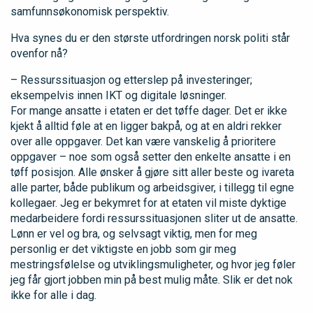
samfunnsøkonomisk perspektiv.
Hva synes du er den største utfordringen norsk politi står
ovenfor nå?
– Ressurssituasjon og etterslep på investeringer;
eksempelvis innen IKT og digitale løsninger.
For mange ansatte i etaten er det tøffe dager. Det er ikke
kjekt å alltid føle at en ligger bakpå, og at en aldri rekker
over alle oppgaver. Det kan være vanskelig å prioritere
oppgaver – noe som også setter den enkelte ansatte i en
tøff posisjon. Alle ønsker å gjøre sitt aller beste og ivareta
alle parter, både publikum og arbeidsgiver, i tillegg til egne
kollegaer. Jeg er bekymret for at etaten vil miste dyktige
medarbeidere fordi ressurssituasjonen sliter ut de ansatte.
Lønn er vel og bra, og selvsagt viktig, men for meg
personlig er det viktigste en jobb som gir meg
mestringsfølelse og utviklingsmuligheter, og hvor jeg føler
jeg får gjort jobben min på best mulig måte. Slik er det nok
ikke for alle i dag.