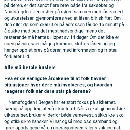
på døren, er det sendt flere brev både fra saksøker og
Namsfogden. Jeg møter på døren sammen med låsesmed,
og utkastelsen gjennomføres ved at låsen blir skiftet. Om
den eller de som skal ut er på adressen får de 15 minutt på
å pakke med seg det mest nødvendige, mens det
resterende må hentes i løpet av 14 dager. Om det ikke er
noen på adressen når jeg kommer, skiftes låsen og jeg
henger opp et brev på døren med informasjon og frister,
forklarer Lid.
Alle må betale husleie
Hva er de vanligste årsakene til at folk havner i
situasjoner hvor dere må involveres, og hvordan
reagerer folk når dere står på dørene?
– Namsfogden i Bergen har et stort fokus på sikkerhet,
særlig på oppdrag utenfor kontoret. Når vi skal gjennomføre
utkastelser, bruker vi derfor både vernevest, stikksikre sko
og stikksikre hansker. Vi har også med oss samband og
fører oppdragene våre i operasjonssentralens vaktjournal,