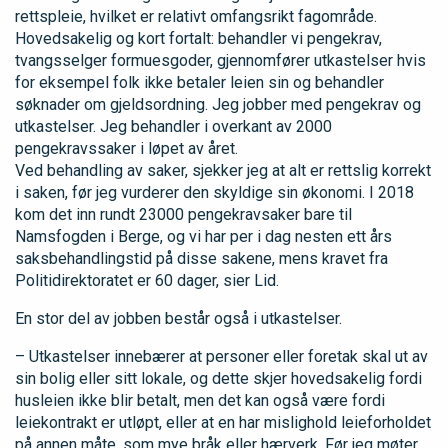
rettspleie, hvilket er relativt omfangsrikt fagområde.
Hovedsakelig og kort fortalt: behandler vi pengekrav,
tvangsselger formuesgoder, gjennomfører utkastelser hvis
for eksempel folk ikke betaler leien sin og behandler
søknader om gjeldsordning. Jeg jobber med pengekrav og
utkastelser. Jeg behandler i overkant av 2000
pengekravssaker i løpet av året.
Ved behandling av saker, sjekker jeg at alt er rettslig korrekt
i saken, før jeg vurderer den skyldige sin økonomi. I 2018
kom det inn rundt 23000 pengekravsaker bare til
Namsfogden i Berge, og vi har per i dag nesten ett års
saksbehandlingstid på disse sakene, mens kravet fra
Politidirektoratet er 60 dager, sier Lid.
En stor del av jobben består også i utkastelser.
– Utkastelser innebærer at personer eller foretak skal ut av
sin bolig eller sitt lokale, og dette skjer hovedsakelig fordi
husleien ikke blir betalt, men det kan også være fordi
leiekontrakt er utløpt, eller at en har mislighold leieforholdet
på annen måte, som mye bråk eller hærverk. Før jeg møter