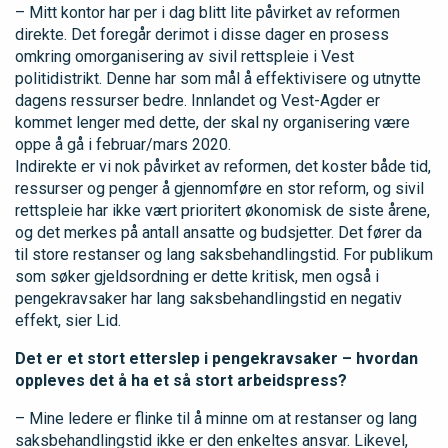
– Mitt kontor har per i dag blitt lite påvirket av reformen
direkte. Det foregår derimot i disse dager en prosess
omkring omorganisering av sivil rettspleie i Vest
politidistrikt. Denne har som mål å effektivisere og utnytte
dagens ressurser bedre. Innlandet og Vest-Agder er
kommet lenger med dette, der skal ny organisering være
oppe å gå i februar/mars 2020.
Indirekte er vi nok påvirket av reformen, det koster både tid,
ressurser og penger å gjennomføre en stor reform, og sivil
rettspleie har ikke vært prioritert økonomisk de siste årene,
og det merkes på antall ansatte og budsjetter. Det fører da
til store restanser og lang saksbehandlingstid. For publikum
som søker gjeldsordning er dette kritisk, men også i
pengekravsaker har lang saksbehandlingstid en negativ
effekt, sier Lid.
Det er et stort etterslep i pengekravsaker – hvordan
oppleves det å ha et så stort arbeidspress?
– Mine ledere er flinke til å minne om at restanser og lang
saksbehandlingstid ikke er den enkeltes ansvar. Likevel,