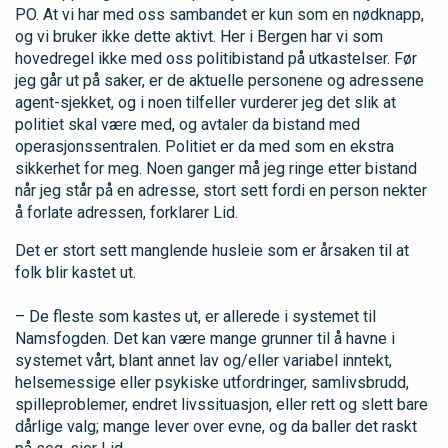
PO. At vi har med oss sambandet er kun som en nødknapp,
og vi bruker ikke dette aktivt. Her i Bergen har vi som
hovedregel ikke med oss politibistand på utkastelser. Før
jeg går ut på saker, er de aktuelle personene og adressene
agent-sjekket, og i noen tilfeller vurderer jeg det slik at
politiet skal være med, og avtaler da bistand med
operasjonssentralen. Politiet er da med som en ekstra
sikkerhet for meg. Noen ganger må jeg ringe etter bistand
når jeg står på en adresse, stort sett fordi en person nekter
å forlate adressen, forklarer Lid.
Det er stort sett manglende husleie som er årsaken til at
folk blir kastet ut.
– De fleste som kastes ut, er allerede i systemet til
Namsfogden. Det kan være mange grunner til å havne i
systemet vårt, blant annet lav og/eller variabel inntekt,
helsemessige eller psykiske utfordringer, samlivsbrudd,
spilleproblemer, endret livssituasjon, eller rett og slett bare
dårlige valg; mange lever over evne, og da baller det raskt