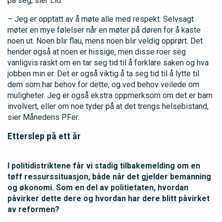
på seg, sier Lid.
– Jeg er opptatt av å møte alle med respekt. Selvsagt
møter en mye følelser når en møter på døren for å kaste
noen ut. Noen blir flau, mens noen blir veldig opprørt. Det
hender også at noen er hissige, men disse roer seg
vanligvis raskt om en tar seg tid til å forklare saken og hva
jobben min er. Det er også viktig å ta seg tid til å lytte til
dem som har behov for dette, og ved behov veilede om
muligheter. Jeg er også ekstra oppmerksom om det er barn
involvert, eller om noe tyder på at det trengs helsebistand,
sier Månedens PFer.
Etterslep på ett år
I politidistriktene får vi stadig tilbakemelding om en
tøff ressurssituasjon, både når det gjelder bemanning
og økonomi. Som en del av politietaten, hvordan
påvirker dette dere og hvordan har dere blitt påvirket
av reformen?