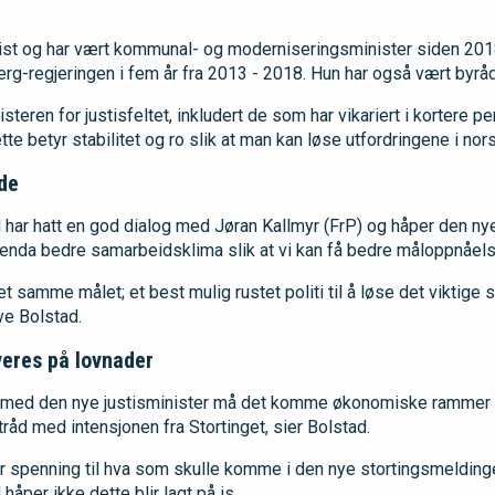
ist og har vært kommunal- og moderniseringsminister siden 2018
rg-regjeringen i fem år fra 2013 - 2018. Hun har også vært byråds
teren for justisfeltet, inkludert de som har vikariert i kortere pe
e betyr stabilitet og ro slik at man kan løse utfordringene i norsk
ide
d har hatt en god dialog med Jøran Kallmyr (FrP) og håper den ny
 et enda bedre samarbeidsklima slik at vi kan få bedre måloppnåels
 det samme målet; et best mulig rustet politi til å løse det viktig
ve Bolstad.
veres på lovnader
med den nye justisminister må det komme økonomiske rammer s
tråd med intensjonen fra Stortinget, sier Bolstad.
or spenning til hva som skulle komme i den nye stortingsmeldin
håper ikke dette blir lagt på is.