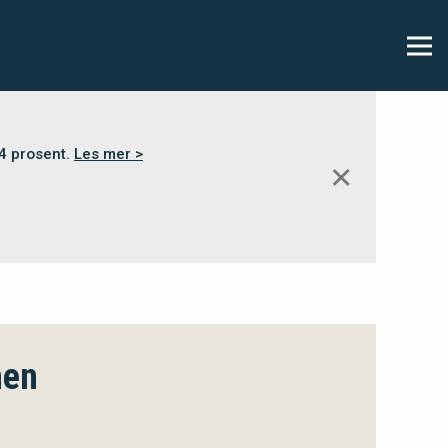
,4 prosent.
Les mer >
✕
men