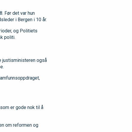
. Før det var hun
leder i Bergen i 10 år.
rioder, og Politiets
 politi.
e justisministeren også
e.
e samfunnsoppdraget,
om er gode nok til å
gen om reformen og