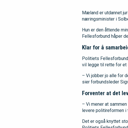
Mæland er utdannet jur
næringsminister i Solbe
Hun er den åttende minis
Fellesforbund håper dett
Klar for å samarbe
Politiets Fellesforbun
vil legge til rette for
– Vi jobber jo alle for
sier forbundsleder Sig
Forventer at det le
– Vi mener at sammen 
levere politireformen i 
Det er også knyttet st
Politiets Fellesforbund 