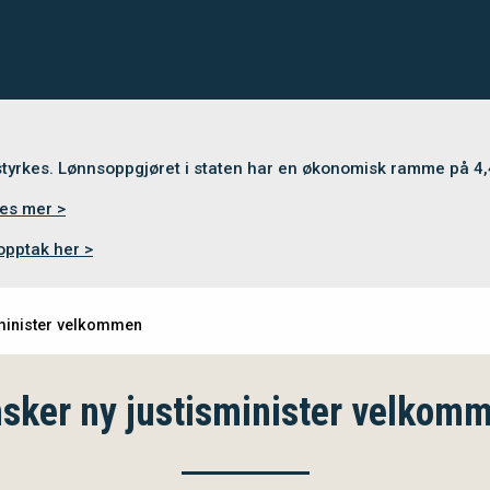
 styrkes. Lønnsoppgjøret i staten har en økonomisk ramme på 4
es mer >
opptak her >
sminister velkommen
sker ny justisminister velkom