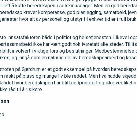
er lett å kutte beredskapen i solskinnsdager. Men en god bereds
 beredskap krever kompetanse, god planlegging, samarbeid, jevnli
tjenester hvor alt av personell og utstyr til enhver tid er i full b
ste innsatsfaktoren både i politiet og helsetjenesten. Likevel opp
samarbeid ikke har vært godt nok ivaretatt alle steder. Tillitsv
e blitt involvert i viktige fora og beslutninger. Medbestemmelse
kes, og inngå som en naturlig del av beredskapsarbeid og krise
strofen på Gjerdrum er et godt eksempel på hvordan beredskaps
om raskt på plass og mange liv ble reddet. Men hva hadde skjed
landet hvor beredskapen har blitt nedprioritert og ikke vedlikeh
kke råd til å risikere.
rsen
nd