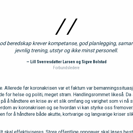
od beredskap krever kompetanse, god planlegging, samar
jevnlig trening, utstyr og ikke minst personell.
— Lill Sverresdatter Larsen og Sigve Bolstad
Forbundsledere
. Allerede før koronakrisen var et faktum var bemanningssituas
de for helse og politi, meget stram. Handlingsrommet likeså. Da 
 på å håndtere en krise av et slik omfang og varighet som vi nå st
ærdom av koronakrisen og se hvordan vi kan styrke oss fremover
 for å håndtere både akutte, kortvarige og langvarige kriser sli
r alt skal effektiviseres. Store offentlige oppgaver skal løses be