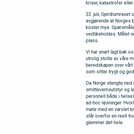
kriser, katastrofer ell
22. juli, Gjerdrumraset 
avgjørende at Norges b
koster mye. Spørsmålet
vedlikeholdes. Målet o
plass.
Vi har snart lagt bak o
utrolig stolte av våre 
beredskapen over vårt 
som sitter trygt og go
Da Norge stengte ned i 
smittevernsutstyr og l
personell både i helse
ad-hoc-løsninger. Hvorf
møte med en varslet kri
står overfor en reell tr
glemmer det hele.