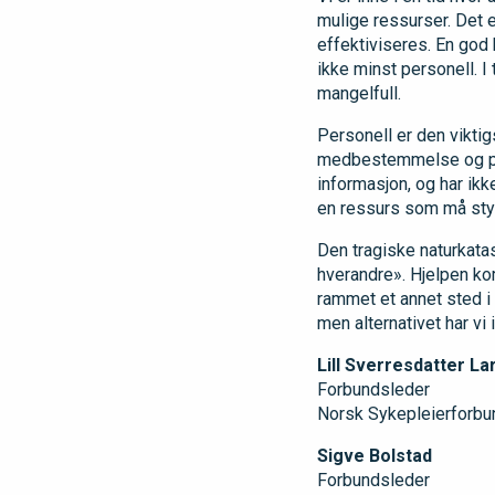
mulige ressurser. Det 
effektiviseres. En god
ikke minst personell. I 
mangelfull.
Personell er den viktig
medbestemmelse og parts
informasjon, og har ikk
en ressurs som må styr
Den tragiske naturkata
hverandre». Hjelpen k
rammet et annet sted i 
men alternativet har vi i
Lill Sverresdatter La
Forbundsleder
Norsk Sykepleierforbu
Sigve Bolstad
Forbundsleder