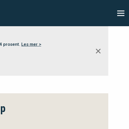
,4 prosent.
Les mer >
✕
ap