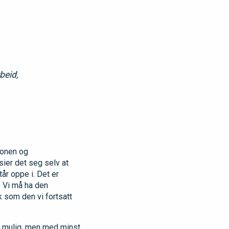
beid,
jonen og
sier det seg selv at
år oppe i. Det er
. Vi må ha den
k som den vi fortsatt
st mulig, men med minst