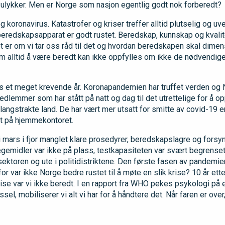
er ulykker. Men er Norge som nasjon egentlig godt nok forberedt?
og koronavirus. Katastrofer og kriser treffer alltid plutselig og uve
eredskapsapparat er godt rustet. Beredskap, kunnskap og kvalite
 er om vi tar oss råd til det og hvordan beredskapen skal dime
m alltid å være beredt kan ikke oppfylles om ikke de nødvendig
ss et meget krevende år. Koronapandemien har truffet verden og N
medlemmer som har stått på natt og dag til det utrettelige for å o
langstrakte land. De har vært mer utsatt for smitte av covid-19
dt på hjemmekontoret.
mars i fjor manglet klare prosedyrer, beredskapslagre og forsyni
egemidler var ikke på plass, testkapasiteten var svært begrense
sektoren og ute i politidistriktene. Den første fasen av pandemi
or var ikke Norge bedre rustet til å møte en slik krise? 10 år ett
se var vi ikke beredt. I en rapport fra WHO pekes psykologi på en
ussel, mobiliserer vi alt vi har for å håndtere det. Når faren er over