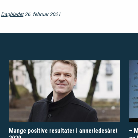
d
i
Dagbladet
26. februar 2021
Mange positive resultater i annerledesåret
– M
2020
og 