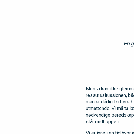
En g
Men vi kan ikke glemme
ressurssituasjonen, bå
man er dårlig forberedt
utmattende. Vi må ta l
nødvendige beredskapen
står midt oppe i.
Vi er inne i en tid hvo