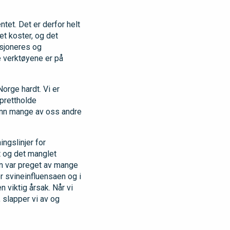
ntet. Det er derfor helt
t koster, og det
nsjoneres og
e verktøyene er på
orge hardt. Vi er
pprettholde
 enn mange av oss andre
ngslinjer for
t og det manglet
en var preget av mange
er svineinfluensaen og i
 viktig årsak. Når vi
, slapper vi av og