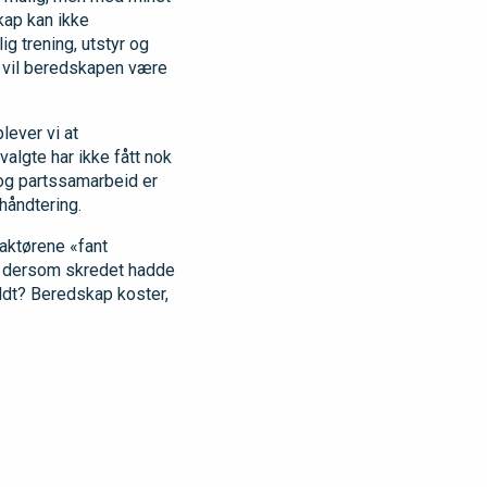
kap kan ikke
g trening, utstyr og
ruk vil beredskapen være
lever vi at
algte har ikke fått nok
 og partssamarbeid er
håndtering.
aktørene «fant
d dersom skredet hadde
oldt? Beredskap koster,