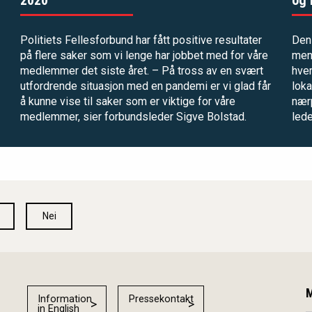
Politiets Fellesforbund har fått positive resultater
Den 
på flere saker som vi lenge har jobbet med for våre
men
medlemmer det siste året. – På tross av en svært
hve
utfordrende situasjon med en pandemi er vi glad får
loka
å kunne vise til saker som er viktige for våre
nærp
medlemmer, sier forbundsleder Sigve Bolstad.
lede
Nei
M
Information
Pressekontakt
in English