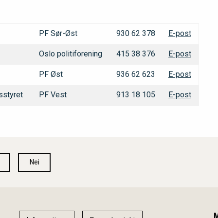
PF Sør-Øst
930 62 378
E-post
Oslo politiforening
415 38 376
E-post
PF Øst
936 62 623
E-post
sstyret
PF Vest
913 18 105
E-post
Nei
M