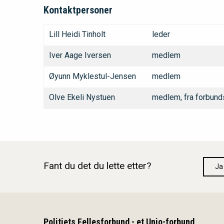
Kontaktpersoner
Lill Heidi Tinholt
leder
Iver Aage Iversen
medlem
Øyunn Myklestul-Jensen
medlem
Olve Ekeli Nystuen
medlem, fra forbund
Fant du det du lette etter?
Ja
Politiets Fellesforbund - et Unio-forbund