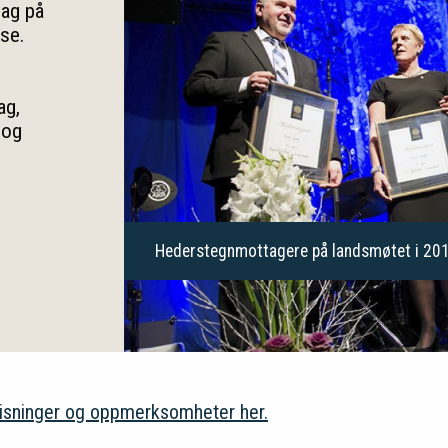
lag på
se.
ag,
 og
Hederstegnmottagere på landsmøtet i 20
isninger og oppmerksomheter her.