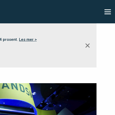
,4 prosent.
Les mer >
✕