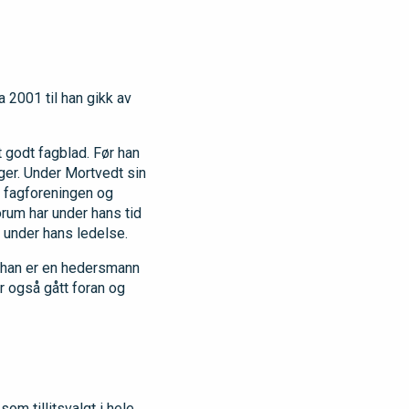
 2001 til han gikk av
t godt fagblad. Før han
nger. Under Mortvedt sin
r fagforeningen og
forum har under hans tid
t under hans ledelse.
t han er en hedersmann
ar også gått foran og
om tillitsvalgt i hele