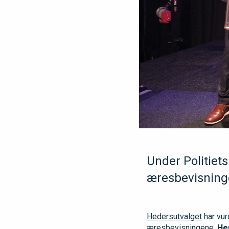
Under Politiet
æresbevisning
Hedersutvalget
har vur
æresbevisningene.
He