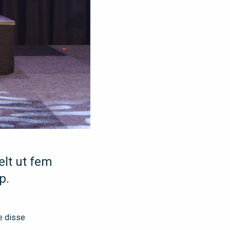
elt ut fem
p.
e disse