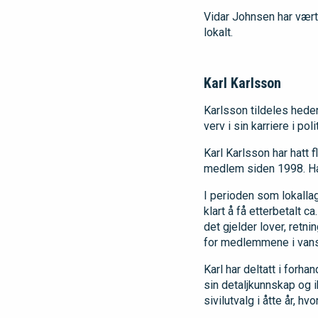
Vidar Johnsen har vært 
lokalt.
Karl Karlsson
Karlsson tildeles heder
verv i sin karriere i p
Karl Karlsson har hatt f
medlem siden 1998. Han
I perioden som lokallag
klart å få etterbetalt c
det gjelder lover, retni
for medlemmene i vans
Karl har deltatt i forha
sin detaljkunnskap og i
sivilutvalg i åtte år, h