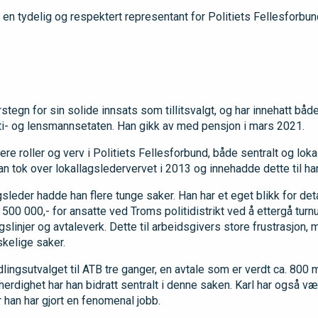
en tydelig og respektert representant for Politiets Fellesforbun
stegn for sin solide innsats som tillitsvalgt, og har innehatt båd
oliti- og lensmannsetaten. Han gikk av med pensjon i mars 2021.
lere roller og verv i Politiets Fellesforbund, både sentralt og loka
 tok over lokallagsledervervet i 2013 og innehadde dette til ha
sleder hadde han flere tunge saker. Han har et eget blikk for detal
a. 500 000,- for ansatte ved Troms politidistrikt ved å ettergå turn
ngslinjer og avtaleverk. Dette til arbeidsgivers store frustrasjon, 
kelige saker.
ndlingsutvalget til ATB tre ganger, en avtale som er verdt ca. 800 
herdighet har han bidratt sentralt i denne saken. Karl har også v
vor han har gjort en fenomenal jobb.