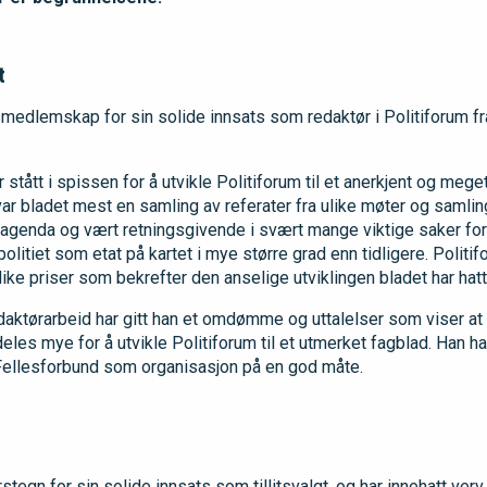
t
medlemskap for sin solide innsats som redaktør i Politiforum fra
 stått i spissen for å utvikle Politiforum til et anerkjent og mege
var bladet mest en samling av referater fra ulike møter og samli
t agenda og vært retningsgivende i svært mange viktige saker fo
 politiet som etat på kartet i mye større grad enn tidligere. Politi
ike priser som bekrefter den anselige utviklingen bladet har hat
edaktørarbeid har gitt han et omdømme og uttalelser som viser a
deles mye for å utvikle Politiforum til et utmerket fagblad. Han h
Fellesforbund som organisasjon på en god måte.
egn for sin solide innsats som tillitsvalgt, og har innehatt verv s