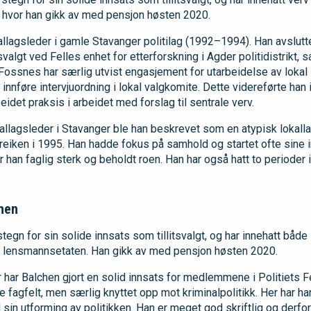
iet, hvor han gikk av med pensjon høsten 2020.
allagsleder i gamle Stavanger politilag (1992–1994). Han avsluttet 
valgt ved Felles enhet for etterforskning i Agder politidistrikt,
Fossnes har særlig utvist engasjement for utarbeidelse av lokal 
 innføre intervjuordning i lokal valgkomite. Dette videreførte han
beidet praksis i arbeidet med forslag til sentrale verv.
allagsleder i Stavanger ble han beskrevet som en atypisk lokal
reiken i 1995. Han hadde fokus på samhold og startet ofte sine
 han faglig sterk og beholdt roen. Han har også hatt to perioder i
chen
tegn for sin solide innsats som tillitsvalgt, og har innehatt både
- og lensmannsetaten. Han gikk av med pensjon høsten 2020.
ar Balchen gjort en solid innsats for medlemmene i Politiets F
e fagfelt, men særlig knyttet opp mot kriminalpolitikk. Her har ha
 sin utforming av politikken. Han er meget god skriftlig og derfor