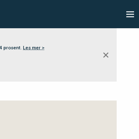
,4 prosent.
Les mer >
✕