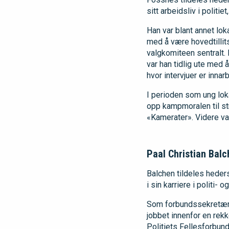
sitt arbeidsliv i polit
Han var blant annet lok
med å være hovedtillits
valgkomiteen sentralt. 
var han tidlig ute med å
hvor intervjuer er innar
I perioden som ung lok
opp kampmoralen til st
«Kamerater». Videre var
Paal Christian Bal
Balchen tildeles heders
i sin karriere i politi
Som forbundssekretær h
jobbet innenfor en rekk
Politiets Fellesforbund