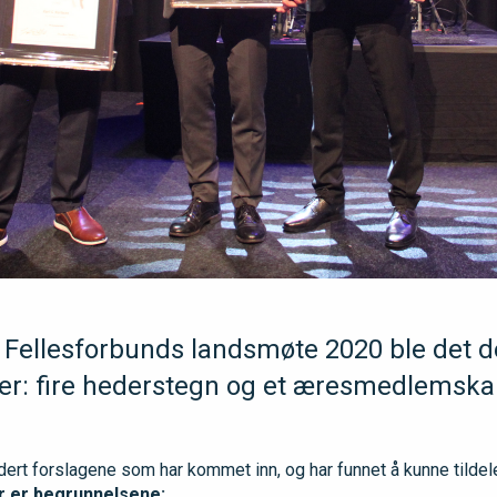
s Fellesforbunds landsmøte 2020 ble det d
er: fire hederstegn og et æresmedlemska
dert forslagene som har kommet inn, og har funnet å kunne tildel
r er begrunnelsene: