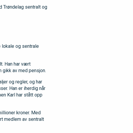
d Trøndelag sentralt og
e lokale og sentrale
lt. Han har vært
n gikk av med pensjon.
jer og regler, og har
user. Han er iherdig når
men Karl har stått opp
millioner kroner. Med
ært medlem av sentralt