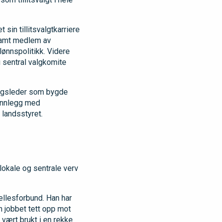
sin tillitsvalgtkarriere
 samt medlem av
lønnspolitikk. Videre
 i sentral valgkomite
lagsleder som bygde
 innlegg med
 landsstyret.
 lokale og sentrale verv
ellesforbund. Han har
n jobbet tett opp mot
 vært brukt i en rekke