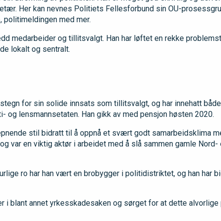
etær. Her kan nevnes Politiets Fellesforbund sin OU-prosessgr
politimeldingen med mer.
dd medarbeider og tillitsvalgt. Han har løftet en rekke problemstil
de lokalt og sentralt.
tegn for sin solide innsats som tillitsvalgt, og har innehatt både
oliti- og lensmannsetaten. Han gikk av med pensjon høsten 2020.
pnende stil bidratt til å oppnå et svært godt samarbeidsklima m
t og var en viktig aktør i arbeidet med å slå sammen gamle Nord-
lige ro har han vært en brobygger i politidistriktet, og han har bi
r i blant annet yrkesskadesaken og sørget for at dette alvorlige 