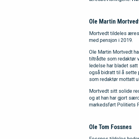
Ole Martin Mortved
Mortvedt tildeles æres
med pensjon i 2019.
Ole Martin Mortvedt har
tiltrådte som redaktør 
ledelse har bladet sat
også bidratt til å sette
som redaktør mottatt ul
Mortvedt sitt solide r
og at han har gjort sær
markedsført Politiets 
Ole Tom Fossnes
Fossnes tildeles hederst