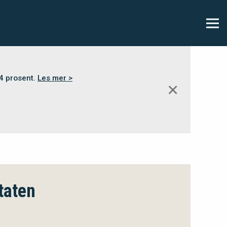
,4 prosent.
Les mer >
✕
taten