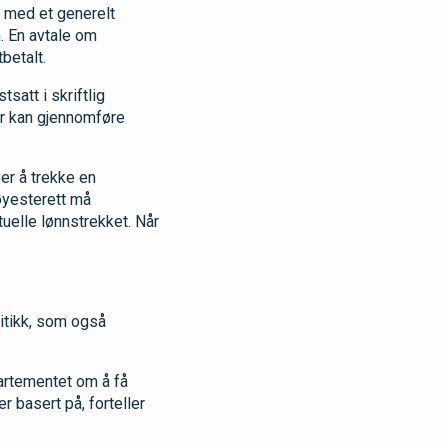
r med et generelt
n. En avtale om
betalt.
satt i skriftlig
ver kan gjennomføre
er å trekke en
Høyesterett må
uelle lønnstrekket. Når
itikk, som også
artementet om å få
r basert på, forteller