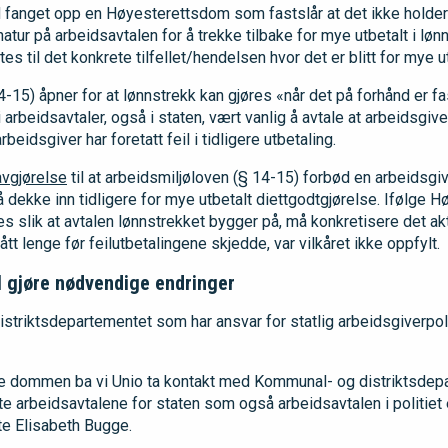
d fanget opp en Høyesterettsdom som fastslår at det ikke holde
ur på arbeidsavtalen for å trekke tilbake for mye utbetalt i løn
es til det konkrete tilfellet/hendelsen hvor det er blitt for mye ut
-15) åpner for at lønnstrekk kan gjøres «når det på forhånd er fast
 i arbeidsavtaler, også i staten, vært vanlig å avtale at arbeidsgi
beidsgiver har foretatt feil i tidligere utbetaling.
avgjørelse
til at arbeidsmiljøloven (§ 14-15) forbød en arbeidsgiv
 å dekke inn tidligere for mye utbetalt diettgodtgjørelse. Ifølge 
 slik at avtalen lønnstrekket bygger på, må konkretisere det akt
tt lenge før feilutbetalingene skjedde, var vilkåret ikke oppfylt.
 gjøre nødvendige endringer
striktsdepartementet som har ansvar for statlig arbeidsgiverpol
e dommen ba vi Unio ta kontakt med Kommunal- og distriktsdep
e arbeidsavtalene for staten som også arbeidsavtalen i politiet e
e Elisabeth Bugge.