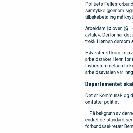
Politiets Fellesforbun
samtykke gjennom signat
tilbakebetaling må knytt
Arbeidsmiljøloven (§ 14
avtale». Derfor har det
trekk i lønnen dersom ar
Høyesterett kom i sin 
arbeidstaker i lønn for
lovbestemmelsen tolkes
arbeidsavtalen var inngå
Departementet skal
Det er Kommunal- og di
omfatter politiet.
– På bakgrunn av denn
endret de standardisert
forbundssekretær Bent