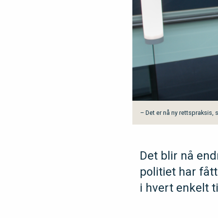
– Det er nå ny rettspraksis,
Det blir nå endr
politiet har få
i hvert enkelt ti