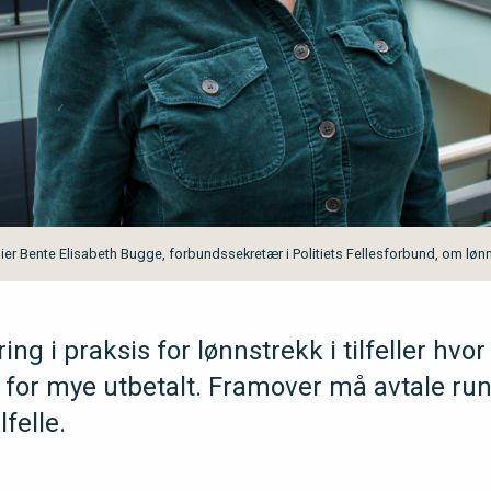
 sier Bente Elisabeth Bugge, forbundssekretær i Politiets Fellesforbund, om lønn
ing i praksis for lønnstrekk i tilfeller hvor
tt for mye utbetalt. Framover må avtale ru
lfelle.