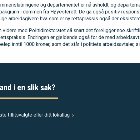
menslutningene og departementet er nå avholdt, og departeme
bakgrunn i dommen fra Høyesterett. De ga også positiv respons
tlige arbeidsgivere hva som er ny rettspraksis også der eksisteren
n videre med Politidirektoratet så snart det foreligger noe skrift
rettspraksis. Endringen er gjeldende også for de med arbeidsavta
løp inntil 1000 kroner, som det står i politiets arbeidsavtaler, s
and i en slik sak?
e tillitsvalgte eller
ditt lokallag