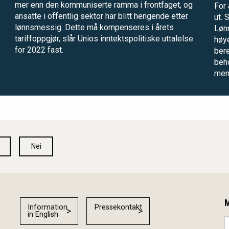
mer enn den kommuniserte ramma i frontfaget, og
For 
ansatte i offentlig sektor har blitt hengende etter
ut. 
lønnsmessig. Dette må kompenseres i årets
Lønn
tariffoppgjør, slår Unios inntektspolitiske uttalelse
høye
for 2022 fast.
ber
beho
men
Nei
M
Information
Pressekontakt
in English