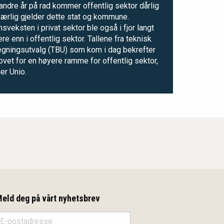
andre år på rad kommer offentlig sektor dårlig
Særlig gjelder dette stat og kommune.
sveksten i privat sektor ble også i fjor langt
re enn i offentlig sektor. Tallene fra teknisk
egningsutvalg (TBU) som kom i dag bekrefter
vet for en høyere ramme for offentlig sektor,
er Unio.
eld deg på vårt nyhetsbrev