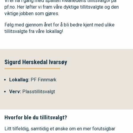
Vi er nå i gang med spalten «Månedens tillitsvalgt» på
pf.no. Her løfter vi fram våre dyktige tillitsvalgte og den
viktige jobben som gjøres.
Følg med gjennom året for å bli bedre kjent med ulike
tillitsvalgte fra våre lokallag!
Sigurd Herskedal Ivarsøy
Lokallag:
PF Finnmark
Verv:
Plasstillitsvalgt
Hvorfor ble du tillitsvalgt?
Litt tilfeldig, samtidig et ønske om en mer forutsigbar