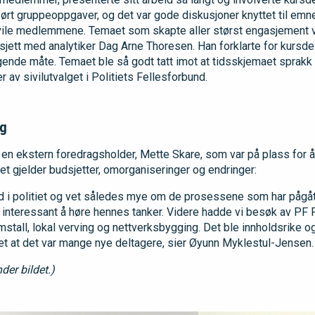
ørt gruppeoppgaver, og det var gode diskusjoner knyttet til emn
vile medlemmene. Temaet som skapte aller størst engasjement va
ett med analytiker Dag Arne Thoresen. Han forklarte for kursde
nde måte. Temaet ble så godt tatt imot at tidsskjemaet sprakk
 av sivilutvalget i Politiets Fellesforbund.
ag
n ekstern foredragsholder, Mette Skare, som var på plass for å 
 det gjelder budsjetter, omorganiseringer og endringer:
d i politiet og vet således mye om de prosessene som har pågått 
 interessant å høre hennes tanker. Videre hadde vi besøk av PF Fo
stall, lokal verving og nettverksbygging. Det ble innholdsrike og
det at det var mange nye deltagere, sier Øyunn Myklestul-Jensen.
nder bildet.)