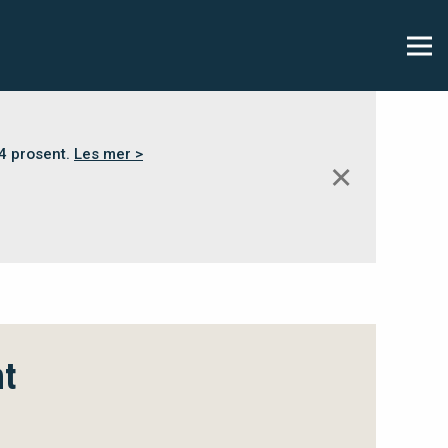
,4 prosent.
Les mer >
✕
nt