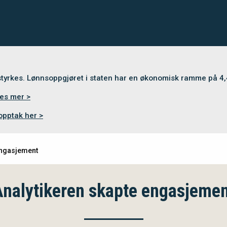
 styrkes. Lønnsoppgjøret i staten har en økonomisk ramme på 4
es mer >
opptak her >
engasjement
nalytikeren skapte engasjeme