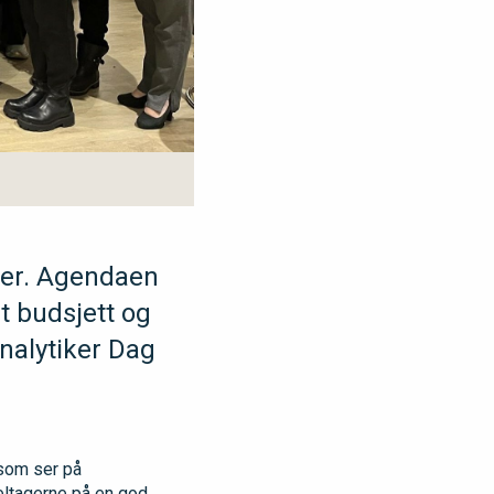
ner. Agendaen
t budsjett og
nalytiker Dag
 som ser på
deltagerne på en god