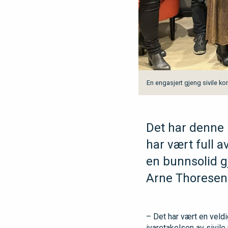
En engasjert gjeng sivile ko
Det har denne 
har vært full 
en bunnsolid g
Arne Thoresen
– Det har vært en veld
ivaretakelsen av sivil