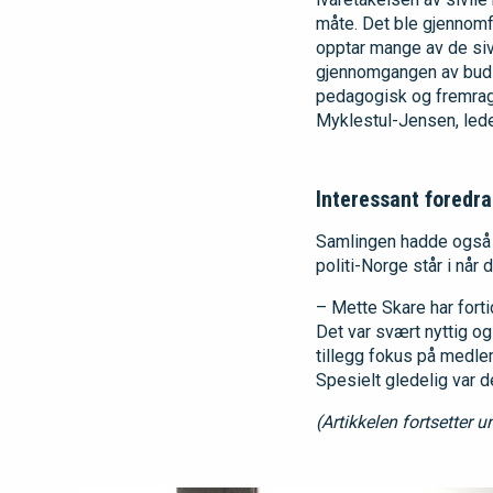
måte. Det ble gjennomf
opptar mange av de si
gjennomgangen av budsj
pedagogisk og fremrage
Myklestul-Jensen, leder
Interessant foredr
Samlingen hadde også e
politi-Norge står i når
– Mette Skare har forti
Det var svært nyttig og
tillegg fokus på medlem
Spesielt gledelig var 
(Artikkelen fortsetter u