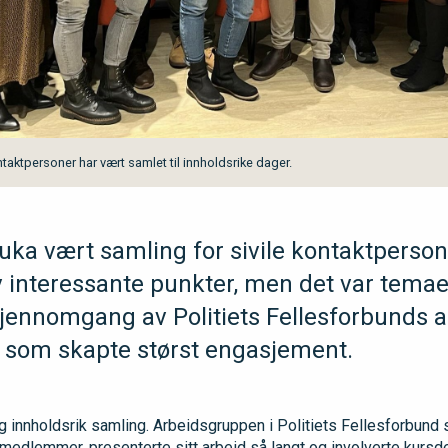
ntaktpersoner har vært samlet til innholdsrike dager.
uka vært samling for sivile kontaktperso
av interessante punkter, men det var temae
jennomgang av Politiets Fellesforbunds a
 som skapte størst engasjement.
ig innholdsrik samling. Arbeidsgruppen i Politiets Fellesforbund
e medlemmer, presenterte sitt arbeid så langt og involverte kurs