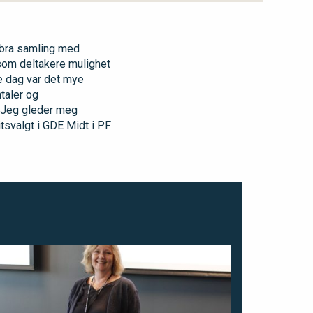
g bra samling med
som deltakere mulighet
te dag var det mye
taler og
. Jeg gleder meg
litsvalgt i GDE Midt i PF