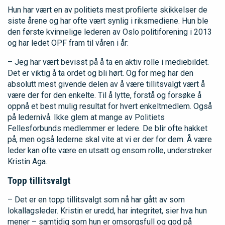
Hun har vært en av politiets mest profilerte skikkelser de
siste årene og har ofte vært synlig i riksmediene. Hun ble
den første kvinnelige lederen av Oslo politiforening i 2013
og har ledet OPF fram til våren i år:
– Jeg har vært bevisst på å ta en aktiv rolle i mediebildet.
Det er viktig å ta ordet og bli hørt. Og for meg har den
absolutt mest givende delen av å være tillitsvalgt vært å
være der for den enkelte. Til å lytte, forstå og forsøke å
oppnå et best mulig resultat for hvert enkeltmedlem. Også
på ledernivå. Ikke glem at mange av Politiets
Fellesforbunds medlemmer er ledere. De blir ofte hakket
på, men også lederne skal vite at vi er der for dem. Å være
leder kan ofte være en utsatt og ensom rolle, understreker
Kristin Aga.
Topp tillitsvalgt
– Det er en topp tillitsvalgt som nå har gått av som
lokallagsleder. Kristin er uredd, har integritet, sier hva hun
mener – samtidig som hun er omsorgsfull og god på