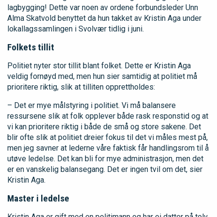
lagbygging! Dette var noen av ordene forbundsleder Unn
Alma Skatvold benyttet da hun takket av Kristin Aga under
lokallagssamlingen i Svolvær tidlig i juni.
Folkets tillit
Politiet nyter stor tillit blant folket. Dette er Kristin Aga
veldig fornøyd med, men hun sier samtidig at politiet må
prioritere riktig, slik at tilliten opprettholdes:
– Det er mye målstyring i politiet. Vi må balansere
ressursene slik at folk opplever både rask responstid og at
vi kan prioritere riktig i både de små og store sakene. Det
blir ofte slik at politiet dreier fokus til det vi måles mest på,
men jeg savner at lederne våre faktisk får handlingsrom til å
utøve ledelse. Det kan bli for mye administrasjon, men det
er en vanskelig balansegang. Det er ingen tvil om det, sier
Kristin Aga.
Master i ledelse
Kristin Aga er gift med en politimann og har ei datter på tolv.