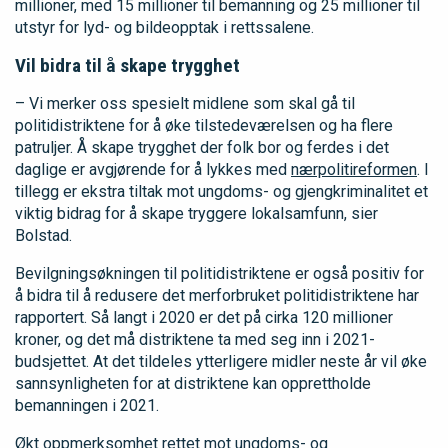
millioner, med 15 millioner til bemanning og 25 millioner til
utstyr for lyd- og bildeopptak i rettssalene.
Vil bidra til å skape trygghet
– Vi merker oss spesielt midlene som skal gå til
politidistriktene for å øke tilstedeværelsen og ha flere
patruljer. Å skape trygghet der folk bor og ferdes i det
daglige er avgjørende for å lykkes med
nærpolitireformen
. I
tillegg er ekstra tiltak mot ungdoms- og gjengkriminalitet et
viktig bidrag for å skape tryggere lokalsamfunn, sier
Bolstad.
Bevilgningsøkningen til politidistriktene er også positiv for
å bidra til å redusere det merforbruket politidistriktene har
rapportert. Så langt i 2020 er det på cirka 120 millioner
kroner, og det må distriktene ta med seg inn i 2021-
budsjettet. At det tildeles ytterligere midler neste år vil øke
sannsynligheten for at distriktene kan opprettholde
bemanningen i 2021.
Økt oppmerksomhet rettet mot ungdoms- og