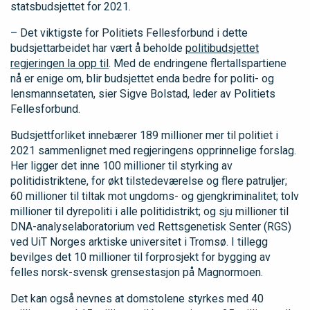
statsbudsjettet for 2021.
– Det viktigste for Politiets Fellesforbund i dette
budsjettarbeidet har vært å beholde
politibudsjettet
regjeringen la opp til
. Med de endringene flertallspartiene
nå er enige om, blir budsjettet enda bedre for politi- og
lensmannsetaten, sier Sigve Bolstad, leder av Politiets
Fellesforbund.
Budsjettforliket innebærer 189 millioner mer til politiet i
2021 sammenlignet med regjeringens opprinnelige forslag.
Her ligger det inne 100 millioner til styrking av
politidistriktene, for økt tilstedeværelse og flere patruljer;
60 millioner til tiltak mot ungdoms- og gjengkriminalitet; tolv
millioner til dyrepoliti i alle politidistrikt; og sju millioner til
DNA-analyselaboratorium ved Rettsgenetisk Senter (RGS)
ved UiT Norges arktiske universitet i Tromsø. I tillegg
bevilges det 10 millioner til forprosjekt for bygging av
felles norsk-svensk grensestasjon på Magnormoen.
Det kan også nevnes at domstolene styrkes med 40