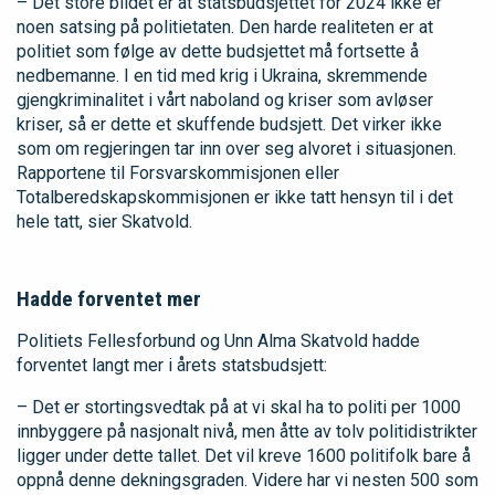
– Det store bildet er at statsbudsjettet for 2024 ikke er
noen satsing på politietaten. Den harde realiteten er at
politiet som følge av dette budsjettet må fortsette å
nedbemanne. I en tid med krig i Ukraina, skremmende
gjengkriminalitet i vårt naboland og kriser som avløser
kriser, så er dette et skuffende budsjett. Det virker ikke
som om regjeringen tar inn over seg alvoret i situasjonen.
Rapportene til Forsvarskommisjonen eller
Totalberedskapskommisjonen er ikke tatt hensyn til i det
hele tatt, sier Skatvold.
Hadde forventet mer
Politiets Fellesforbund og Unn Alma Skatvold hadde
forventet langt mer i årets statsbudsjett:
– Det er stortingsvedtak på at vi skal ha to politi per 1000
innbyggere på nasjonalt nivå, men åtte av tolv politidistrikter
ligger under dette tallet. Det vil kreve 1600 politifolk bare å
oppnå denne dekningsgraden. Videre har vi nesten 500 som