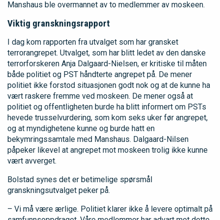
Manshaus ble overmannet av to medlemmer av moskeen.
Viktig granskningsrapport
I dag kom rapporten fra utvalget som har gransket
terrorangrepet. Utvalget, som har blitt ledet av den danske
terrorforskeren Anja Dalgaard-Nielsen, er kritiske til måten
både politiet og PST håndterte angrepet på. De mener
politiet ikke forstod situasjonen godt nok og at de kunne ha
vært raskere fremme ved moskeen. De mener også at
politiet og offentligheten burde ha blitt informert om PSTs
hevede trusselvurdering, som kom seks uker før angrepet,
og at myndighetene kunne og burde hatt en
bekymringssamtale med Manshaus. Dalgaard-Nilsen
påpeker likevel at angrepet mot moskeen trolig ikke kunne
vært avverget.
Bolstad synes det er betimelige spørsmål
granskningsutvalget peker på.
– Vi må være ærlige. Politiet klarer ikke å levere optimalt på
samfunnsoppdraget. Våre medlemmer har advart mot dette