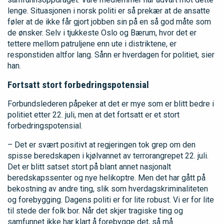
lenge. Situasjonen i norsk politi er så prekær at de ansatte
føler at de ikke får gjort jobben sin på en så god måte som
de ønsker. Selv i tjukkeste Oslo og Bærum, hvor det er
tettere mellom patruljene enn ute i distriktene, er
responstiden altfor lang. Sånn er hverdagen for politiet, sier
han.
Fortsatt stort forbedringspotensial
Forbundslederen påpeker at det er mye som er blitt bedre i
politiet etter 22. juli, men at det fortsatt er et stort
forbedringspotensial.
– Det er svært positivt at regjeringen tok grep om den
spisse beredskapen i kjølvannet av terrorangrepet 22. juli.
Det er blitt satset stort på blant annet nasjonalt
beredskapssenter og nye helikoptre. Men det har gått på
bekostning av andre ting, slik som hverdagskriminaliteten
og forebygging. Dagens politi er for lite robust. Vi er for lite
til stede der folk bor. Når det skjer tragiske ting og
samfunnet ikke har klart å forebygge det, så må