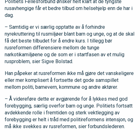
Politiets Fellesforbund ønsker helt klart at de tyngste
rusavhengige får et bedre tilbud om helsehjelp enn de har i
dag.
– Samtidig er vi særlig opptatte av å forhindre
nyrekruttering til rusmiljøer blant barn og unge, og at de skal
få det beste tilbudet for å endre kurs. I tillegg bør
rusreformen differensiere mellom de tunge
narkotikamiljøene og de som er i startfasen av et mulig
rusproblem, sier Sigve Bolstad.
Han påpeker at rusreformen ikke må gjøre det vanskeligere
eller mer komplisert å fortsette det gode samspillet
mellom politi, barnevern, kommune og andre aktører.
– Å videreføre dette er avgjørende for å lykkes med god
forebygging, særlig overfor barn og unge. Politiets fortsatt
avdekkende rolle i fremtiden og sterk vektlegging av
forebygging er helt i tråd med politireformens intensjon, og
må ikke svekkes av rusreformen, sier forbundslederen.