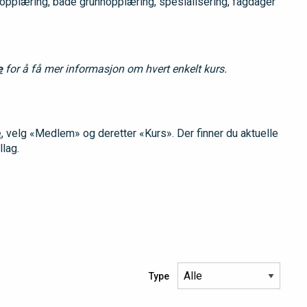
g opplæring, både grunnopplæring, spesialisering, fagdager
e
for å få mer informasjon om hvert enkelt kurs.
e
, velg «Medlem» og deretter «Kurs». Der finner du aktuelle
llag.
Type