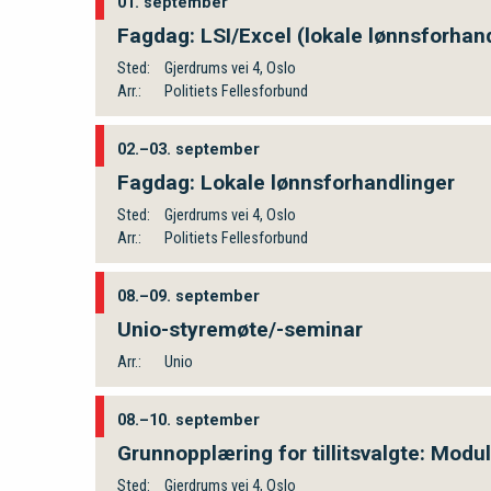
01. september
Fagdag: LSI/Excel (lokale lønnsforhan
Sted:
Gjerdrums vei 4, Oslo
Arr.:
Politiets Fellesforbund
02.–03. september
Fagdag: Lokale lønnsforhandlinger
Sted:
Gjerdrums vei 4, Oslo
Arr.:
Politiets Fellesforbund
08.–09. september
Unio-styremøte/-seminar
Arr.:
Unio
08.–10. september
Grunnopplæring for tillitsvalgte: Modul
Sted:
Gjerdrums vei 4, Oslo