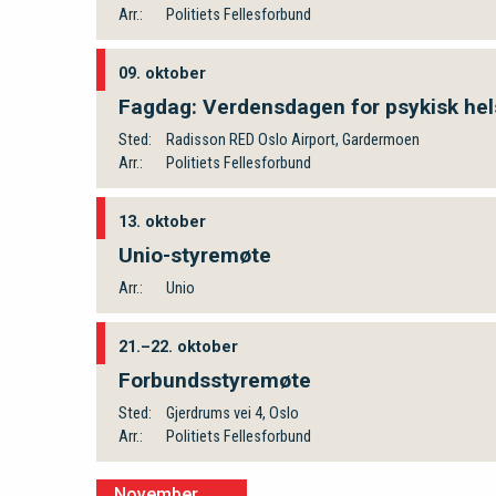
Arr.:
Politiets Fellesforbund
09. oktober
Fagdag: Verdensdagen for psykisk he
Sted:
Radisson RED Oslo Airport, Gardermoen
Arr.:
Politiets Fellesforbund
13. oktober
Unio-styremøte
Arr.:
Unio
21.–22. oktober
Forbundsstyremøte
Sted:
Gjerdrums vei 4, Oslo
Arr.:
Politiets Fellesforbund
November