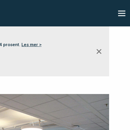
,4 prosent.
Les mer >
✕