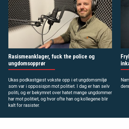
Rasismeanklager, fuck the police og
Fry
ungdomsopprør
ink
Ukas podkastgjest vokste opp i et ungdomsmiljø
Nam
som var i opposisjon mot politiet. I dag er han selv
denn
politi, og er bekymret over hatet mange ungdommer
har mot politiet, og hvor ofte han og kollegene blir
kalt for rasister.