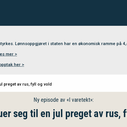
 styrkes. Lønnsoppgjøret i staten har en økonomisk ramme på 4
es mer >
opptak her >
l preget av rus, fyll og vold
Ny episode av «I varetekt»:
r seg til en jul preget av rus, f