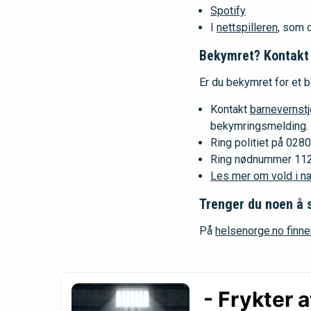
Spotify
I
nettspilleren
, som 
Bekymret? Kontakt b
Er du bekymret for et b
Kontakt
barnevernstj
bekymringsmelding.
Ring politiet på 0280
Ring nødnummer 112 
Les mer om vold i nær
Trenger du noen å 
På
helsenorge.no finne