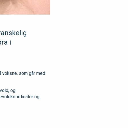
vanskelig
ra i
så voksne, som går med
vold, og
ievoldkoordinator og