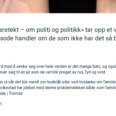
retekt – om politi og politikk» tar opp et 
sode handler om de som ikke har det så b
erd med å senke seg over hele verden er det mange barn, og og
er seg til en jul som de vet blir preget av rus, fyll og vold.
er ut når det blir meldt om husbråk eller ved mistanke om familie
 Folkestad har jobbet med denne problematikken både som famil
nde i Tromsø.
r: