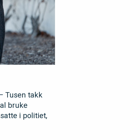
– Tusen takk
kal bruke
atte i politiet,