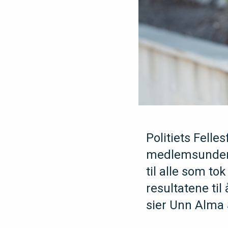
Politiets Fell
medlemsunders
til alle som to
resultatene til 
sier Unn Alma S