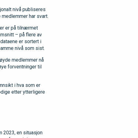
onalt nivå publiseres
ve medlemmer har svart.
der er på tilnærmet
msnitt – på flere av
dataene er sortert i
 samme nivå som sist.
ornøyde medlemmer nå
e forventninger til
nsikt i hva som er
ige etter ytterligere
m 2023, en situasjon