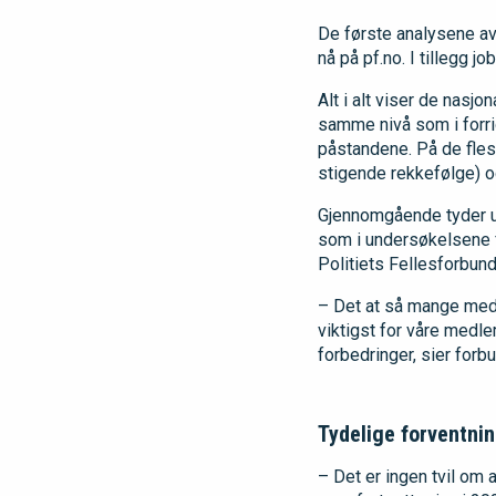
De første analysene av
nå på pf.no. I tillegg 
Alt i alt viser de nasjo
samme nivå som i forri
påstandene. På de flest
stigende rekkefølge) og
Gjennomgående tyder u
som i undersøkelsene f
Politiets Fellesforbund
– Det at så mange med
viktigst for våre medl
forbedringer, sier for
Tydelige forventni
– Det er ingen tvil om 