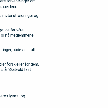
gere forventninger om
, sier hun.
e møter utfordringer og
gelige for våre
å bistå medlemmene i
eringer, både sentralt
ør forskjeller for dem.
 slår Skatvold fast.
deres lønns- og