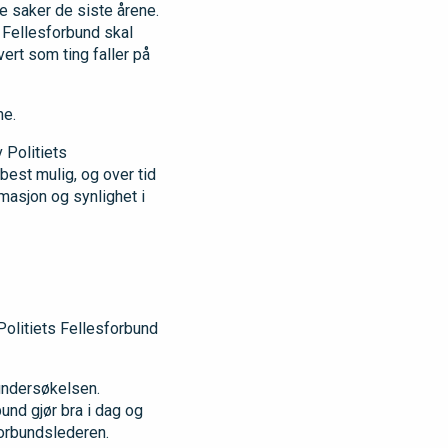
e saker de siste årene.
ts Fellesforbund skal
ert som ting faller på
ne.
 Politiets
 best mulig, og over tid
masjon og synlighet i
 Politiets Fellesforbund
sundersøkelsen.
und gjør bra i dag og
 forbundslederen.