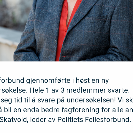
esforbund gjennomførte i høst en ny
økelse. Hele 1 av 3 medlemmer svarte. 
k seg tid til å svare på undersøkelsen! Vi s
å bli en enda bedre fagforening for alle ans
katvold, leder av Politiets Fellesforbund.