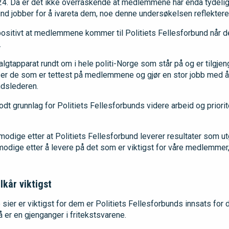
024. Da er det ikke overraskende at medlemmene har enda tydeli
und jobber for å ivareta dem, noe denne undersøkelsen reflekterer
ositivt at medlemmene kommer til Politiets Fellesforbund når d
.
svalgtapparat rundt om i hele politi-Norge som står på og er tilgjen
 er de som er tettest på medlemmene og gjør en stor jobb med 
ndslederen.
dt grunnlag for Politiets Fellesforbunds videre arbeid og priorit
ige etter at Politiets Fellesforbund leverer resultater som utgj
lmodige etter å levere på det som er viktigst for våre medlemmer,
lkår viktigst
ier er viktigst for dem er Politiets Fellesforbunds innsats for 
 er en gjenganger i fritekstsvarene.