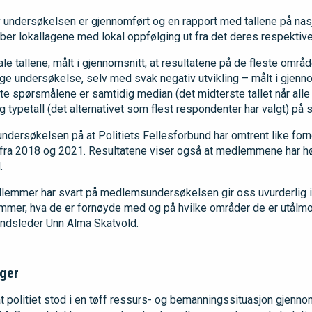
 undersøkelsen er gjennomført og en rapport med tallene på nasj
jobber lokallagene med lokal oppfølging ut fra det deres respekti
nale tallene, målt i gjennomsnitt, at resultatene på de fleste områ
ge undersøkelse, selv med svak negativ utvikling – målt i gjenno
e spørsmålene er samtidig median (det midterste tallet når alle 
 typetall (det alternativet som flest respondenter har valgt) på
ndersøkelsen på at Politiets Fellesforbund har omtrent like f
ra 2018 og 2021. Resultatene viser også at medlemmene har høy
.
lemmer har svart på medlemsundersøkelsen gir oss uvurderlig in
emmer, hva de er fornøyde med og på hvilke områder de er utålmod
bundsleder Unn Alma Skatvold.
nger
at politiet stod i en tøff ressurs- og bemanningssituasjon gjenno