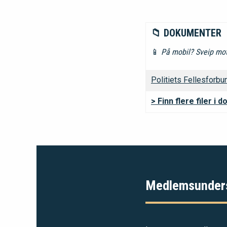
📁 DOKUMENTER
📱
På mobil? Sveip mot 
Politiets Fellesfor
> Finn flere filer i
Medlemsunder