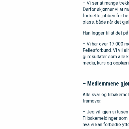
– Vi ser at mange trek
Derfor skjønner vi at ma
fortsette jobben for be
plass, både når det gje
Hun legger til at det 
– Vi har over 17 000 me
Fellesforbund. Vi vil a
gi resultater som alle 
media, kurs og opplærin
– Medlemmene gjør
Alle svar og tilbakemel
framover.
– Jeg vil igjen si tus
Tilbakemeldinger som de
hva vi kan forbedre ytte