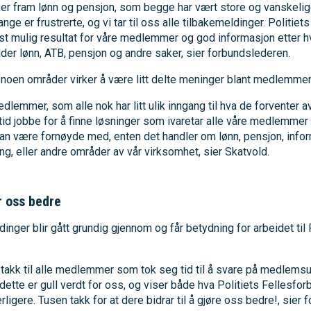
ker fram lønn og pensjon, som begge har vært store og vanskelig
nge er frustrerte, og vi tar til oss alle tilbakemeldinger. Politie
st mulig resultat for våre medlemmer og god informasjon etter hv
lder lønn, ATB, pensjon og andre saker, sier forbundslederen.
på noen områder virker å være litt delte meninger blant medlemme
dlemmer, som alle nok har litt ulik inngang til hva de forventer av
lltid jobbe for å finne løsninger som ivaretar alle våre medlemmer
kan være fornøyde med, enten det handler om lønn, pensjon, infor
g, eller andre områder av vår virksomhet, sier Skatvold.
 oss bedre
dinger blir gått grundig gjennom og får betydning for arbeidet til
en takk til alle medlemmer som tok seg tid til å svare på medlem
tte er gull verdt for oss, og viser både hva Politiets Fellesforb
rligere. Tusen takk for at dere bidrar til å gjøre oss bedre!, sier