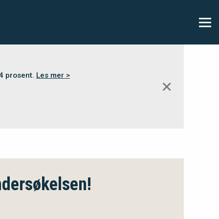
,4 prosent.
Les mer >
✕
ndersøkelsen!