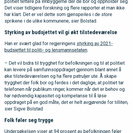
politiet tettere på innbyggerne der de bor og oppholder seg.
Det viser tidligere forskning og flere rapporter at man ikke
har klart. Det er vel dette som gjenspeiles i de store
sprikene i de ulike kommunene, sier Bolstad.
Styrking av budsjettet vil gi økt tilstedeværelse
Han er svært glad for regjeringens
styrking av 2021-
budsjettet til politi- og lensmannsetaten
.
– Det vil bidra til trygghet for befolkningen og til at politiet
kan levere på samfunnsoppdraget gjennom blant annet å
øke tilstedeværelsen og ha flere patruljer ute. Å skape
trygghet der folk bor og ferdes i det daglige, at politiet tar
telefonen når publikum ringer, kommer når det er behov og
har nødvendig kapasitet og kompetanse til å løse
oppdraget på en god måte, det er helt avgjørende for tilliten,
sier Sigve Bolstad.
Folk føler seg trygge
Undersøkelsen viser at 94 prosent av befolkningen føler