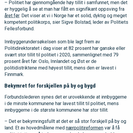
– Politiet har gjennomgående høy tillit i samfunnet, men det
er hyggelig å se at man har fått en signifikant oppsving fra
året før
. Det viser at vi i Norge har et solid, dyktig og meget
kompetent politikorps, sier Sigve Bolstad, leder av Politiets
Fellesforbund.
Innbyggerundersøkelsen som ble lagt frem av
Politidirektoratet i dag viser at 82 prosent har ganske eller
svært stor tillit til politiet i 2020, sammenlignet med 79
prosent året før. Oslo, Innlandet og Øst er de
politidistriktene med høyest tillit, mens den er lavest i
Finnmark.
Bekymret for forskjellen på by og bygd
Forbundslederen synes det er urovekkende at innbyggerne
i de minste kommunene har lavest tillit til politiet, mens
innbyggerne i de største kommunene har stor tillit.
– Det er bekymringsfullt at det er så stor forskjell på by og
land. Et av hovedmålene med
nærpolitireformen
var å få