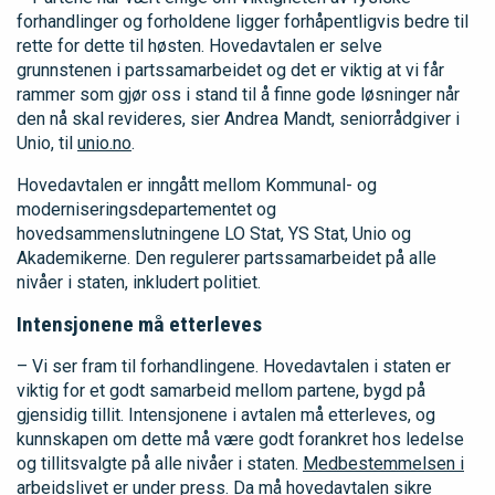
forhandlinger og forholdene ligger forhåpentligvis bedre til
rette for dette til høsten. Hovedavtalen er selve
grunnstenen i partssamarbeidet og det er viktig at vi får
rammer som gjør oss i stand til å finne gode løsninger når
den nå skal revideres, sier Andrea Mandt, seniorrådgiver i
Unio, til
unio.no
.
Hovedavtalen er inngått mellom Kommunal- og
moderniseringsdepartementet og
hovedsammenslutningene LO Stat, YS Stat, Unio og
Akademikerne. Den regulerer partssamarbeidet på alle
nivåer i staten, inkludert politiet.
Intensjonene må etterleves
– Vi ser fram til forhandlingene. Hovedavtalen i staten er
viktig for et godt samarbeid mellom partene, bygd på
gjensidig tillit. Intensjonene i avtalen må etterleves, og
kunnskapen om dette må være godt forankret hos ledelse
og tillitsvalgte på alle nivåer i staten.
Medbestemmelsen i
arbeidslivet
er under press. Da må hovedavtalen sikre