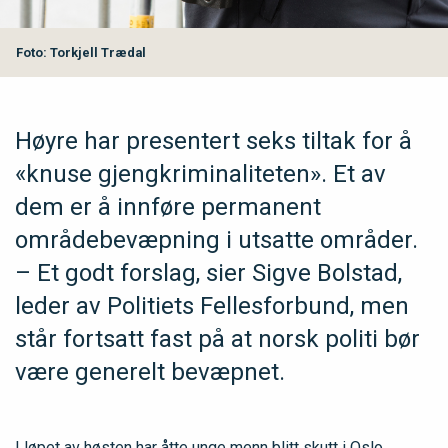
Foto: Torkjell Trædal
Høyre har presentert seks tiltak for å
«knuse gjengkriminaliteten». Et av
dem er å innføre permanent
områdebevæpning i utsatte områder.
– Et godt forslag, sier Sigve Bolstad,
leder av Politiets Fellesforbund, men
står fortsatt fast på at norsk politi bør
være generelt bevæpnet.
I løpet av høsten har åtte unge menn blitt skutt i Oslo,