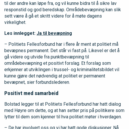
til der andre kan løpe fra, og vil kunne bidra til å sikre lav
responstid og god beredskap. Områdebevæpning kan slik
sett være å gå et skritt videre for å møte dagens
virkelighet.
Les innlegget:
Ja til bevæpning
– Politiets Fellesforbund har i flere år ment at politiet må
bevæpnes permanent. Det står vi fast på. Likevel er det å
gå videre og utvide fra punktbevæpning til
områdebevæpning et positivt forslag. Et forslag som
erkjenner at utviklingen i trussel- og kriminalitetsbildet vil
kunne gjøre det nødvendig at politiet er permanent
bevæpnet, sier forbundslederen.
Positivt med samarbeid
Bolstad legger til at Politiets Fellesforbund har hatt dialog
med Høyre om dette, og at han setter pris på politikere som
lytter til dem som kjenner til hva politiet møter i hverdagen.
– De har involvert oss og vi har hatt gode diskusjoner. Nå