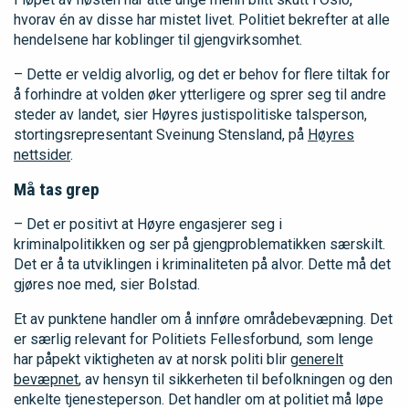
hvorav én av disse har mistet livet. Politiet bekrefter at alle
hendelsene har koblinger til gjengvirksomhet.
– Dette er veldig alvorlig, og det er behov for flere tiltak for
å forhindre at volden øker ytterligere og sprer seg til andre
steder av landet, sier Høyres justispolitiske talsperson,
stortingsrepresentant Sveinung Stensland, på
Høyres
nettsider
.
Må tas grep
– Det er positivt at Høyre engasjerer seg i
kriminalpolitikken og ser på gjengproblematikken særskilt.
Det er å ta utviklingen i kriminaliteten på alvor. Dette må det
gjøres noe med, sier Bolstad.
Et av punktene handler om å innføre områdebevæpning. Det
er særlig relevant for Politiets Fellesforbund, som lenge
har påpekt viktigheten av at norsk politi blir
generelt
bevæpnet
, av hensyn til sikkerheten til befolkningen og den
enkelte tjenesteperson. Det handler om at politiet må løpe