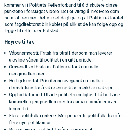
kommer vi i Politiets Fellesforbund til å diskutere disse
punktene i forslaget videre. Det er viktig å involvere dem
som jobber med dette i det daglige, og at Politidirektoratet
som fagdirektorat blir koblet på slik at de kan følge opp og
legge til rette, sier Bolstad.
Høyres tiltak
Våpenamnesti: Fritak fra straff dersom man leverer
ulovlige våpen til politiet i en gitt periode.
Omvendt voldsalarm: Fotlenke for kriminelle
gjengmedlemmer.
Hurtigdomstol: Prioritering av gjengkriminelle i
domstolene for å sikre en rask og merkbar reaksjon.
Oppholdsforbud: Utvide politiets mulighet til å bortvise
kriminelle gjengmedlemmer fra sårbare områder over
lengre tid.
Flere politifolk i gatene: Mer penger til politifolk, fremfor
flere nye politikontor.
Bevæpning av politiet: Innføre permanent