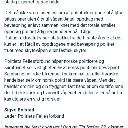
stadig skjerpet trusselbilde.
Det må ikke være noen tvil om at politifolk er gode til å løse
situasjoner uten å ty til våpen. Antall oppdrag med
bevæpning er lavt sammenliknet med det totale antallet
oppdrag politiet årlig responderer på. Ifølge
Politidirektoratet viser statistikk fra de ti siste årene at det
kun er i et fåtall av oppdragene med bevæpning politiet
truer med skytevåpen eller faktisk skyter.
Politiets Fellesforbund håper norske politikere og
samfunnet ser viktigheten av at norsk politi blir bevæpnet.
Samfunnet vil ikke bli renset for kriminalitet eller tragiske
hendelser selv om norsk politi får bære våpen. Men det
handler om min og din trygghet. Det handler om de tilfellene
der tid er kritisk og hvorvidt våpenet er i bilen eller på hofta
kan utgjøre en viktig forskjell.
Sigve Bolstad
Leder, Politiets Fellesforbund
Innlegget ble først publisert i Dag og Tid fredag 29. oktober