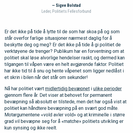
— Sigve Bolstad
Leder, Politiets Fellesforbund
Er det ikke på tide å lytte til de som har skoa på og som
står overfor farlige situasjoner nærmest daglig for å
beskytte deg og meg? Er det ikke på tide å gi politiet de
verktøyene de trenger? Publikum har en forventning om at
politiet skal løse alvorlige hendelser raskt, og dermed kan
tilgangen til våpen være en helt avgjørende faktor. Politiet
har ikke tid til å snu og hente våpenet som ligger nedlåst i
et skrin i bilen når det står om sekunder!
Nå har politiet vært
midlertidig bevæpnet
i
ulike perioder
gjennom flere år. Det viser at behovet for permanent
bevæpning så absolutt er tilstede, men det har også vist at
politiet kan håndtere bevæpning på en svært god måte.
Motargumentene «vold avler vold» og at kriminelle i større
grad vil bevæpne seg for å «matche» politiets utvikling er
kun synsing og ikke reelt.