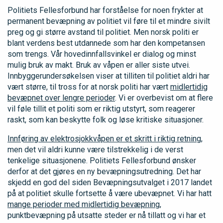
Politiets Fellesforbund har forståelse for noen frykter at
permanent bevæpning av politiet vil føre til et mindre sivilt
preg og gi større avstand til politiet. Men norsk politi er
blant verdens best utdannede som har den kompetansen
som trengs. Vår hovedinnfallsvinkel er dialog og minst
mulig bruk av makt. Bruk av våpen er aller siste utvei.
Innbyggerundersøkelsen viser at tilliten til politiet aldri har
vært større, til tross for at norsk politi har vært
midlertidig
bevæpnet over lengre perioder
. Vi er overbevist om at flere
vil føle tillit et politi som er riktig utstyrt, som reagerer
raskt, som kan beskytte folk og løse kritiske situasjoner.
Innføring av elektrosjokkvåpen er et skritt i riktig retning
,
men det vil aldri kunne være tilstrekkelig i de verst
tenkelige situasjonene. Politiets Fellesforbund ønsker
derfor at det gjøres en ny bevæpningsutredning. Det har
skjedd en god del siden Bevæpningsutvalget i 2017 landet
på at politiet skulle fortsette å være ubevæpnet. Vi har hatt
mange perioder med midlertidig bevæpning
,
punktbevæpning på utsatte steder er nå tillatt og vi har et