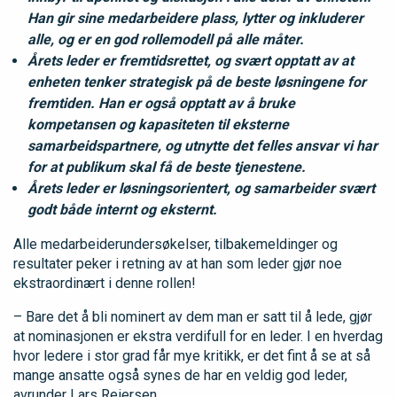
Han gir sine medarbeidere plass, lytter og inkluderer
alle, og er en god rollemodell på alle måter.
Årets leder er fremtidsrettet, og svært opptatt av at
enheten tenker strategisk på de beste løsningene for
fremtiden. Han er også opptatt av å bruke
kompetansen og kapasiteten til eksterne
samarbeidspartnere, og utnytte det felles ansvar vi har
for at publikum skal få de beste tjenestene.
Årets leder er løsningsorientert, og samarbeider svært
godt både internt og eksternt.
Alle medarbeiderundersøkelser, tilbakemeldinger og
resultater peker i retning av at han som leder gjør noe
ekstraordinært i denne rollen!
– Bare det å bli nominert av dem man er satt til å lede, gjør
at nominasjonen er ekstra verdifull for en leder. I en hverdag
hvor ledere i stor grad får mye kritikk, er det fint å se at så
mange ansatte også synes de har en veldig god leder,
avrunder Lars Reiersen.