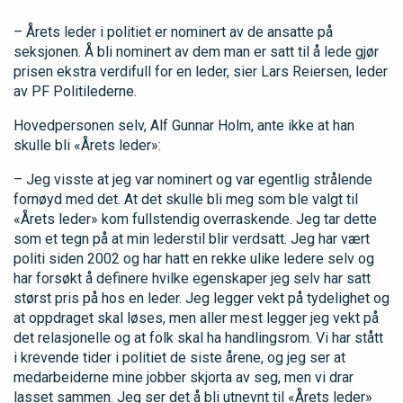
– Årets leder i politiet er nominert av de ansatte på
seksjonen. Å bli nominert av dem man er satt til å lede gjør
prisen ekstra verdifull for en leder, sier Lars Reiersen, leder
av PF Politilederne.
Hovedpersonen selv, Alf Gunnar Holm, ante ikke at han
skulle bli «Årets leder»:
– Jeg visste at jeg var nominert og var egentlig strålende
fornøyd med det. At det skulle bli meg som ble valgt til
«Årets leder» kom fullstendig overraskende. Jeg tar dette
som et tegn på at min lederstil blir verdsatt. Jeg har vært
politi siden 2002 og har hatt en rekke ulike ledere selv og
har forsøkt å definere hvilke egenskaper jeg selv har satt
størst pris på hos en leder. Jeg legger vekt på tydelighet og
at oppdraget skal løses, men aller mest legger jeg vekt på
det relasjonelle og at folk skal ha handlingsrom. Vi har stått
i krevende tider i politiet de siste årene, og jeg ser at
medarbeiderne mine jobber skjorta av seg, men vi drar
lasset sammen. Jeg ser det å bli utnevnt til «Årets leder»