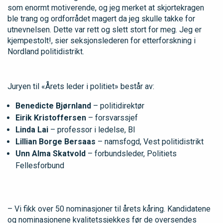
som enormt motiverende, og jeg merket at skjortekragen
ble trang og ordforrådet magert da jeg skulle takke for
utnevnelsen. Dette var rett og slett stort for meg. Jeg er
kjempestolt!, sier seksjonslederen for etterforskning i
Nordland politidistrikt.
Juryen til «Årets leder i politiet» består av:
Benedicte Bjørnland
– politidirektør
Eirik Kristoffersen
– forsvarssjef
Linda Lai
– professor i ledelse, BI
Lillian Borge Bersaas
– namsfogd, Vest politidistrikt
Unn Alma Skatvold
– forbundsleder, Politiets
Fellesforbund
– Vi fikk over 50 nominasjoner til årets kåring. Kandidatene
og nominasjonene kvalitetssjekkes før de oversendes