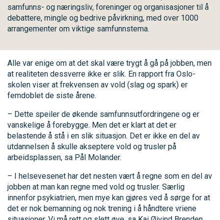
samfunns- og næringsliv, foreninger og organisasjoner til å
debattere, mingle og bedrive påvirkning, med over 1000
arrangementer om viktige samfunnstema.
Alle var enige om at det skal være trygt å gå på jobben, men
at realiteten dessverre ikke er slik. En rapport fra Oslo-
skolen viser at frekvensen av vold (slag og spark) er
femdoblet de siste årene.
– Dette speiler de økende samfunnsutfordringene og er
vanskelige å forebygge. Men det er klart at det er
belastende å stå i en slik situasjon. Det er ikke en del av
utdannelsen å skulle akseptere vold og trusler på
arbeidsplassen, sa Pål Molander.
– I helsevesenet har det nesten vært å regne som en del av
jobben at man kan regne med vold og trusler. Særlig
innenfor psykiatrien, men mye kan gjøres ved å sørge for at
det er nok bemanning og nok trening i å håndtere vriene
situasjoner. Vi må rett og slett øve, sa Kai Øivind Brenden.